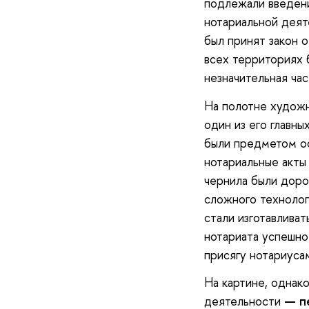
подлежали введени
нотариальной деят
был принят закон о
всех территориях 
незначительная час
На полотне художн
один из его главн
были предметом ос
нотариальные акты
чернила были доро
сложного технолог
стали изготавлива
нотариата успешно
присягу нотариуса
На картине, однак
деятельности
— пе