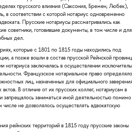
еделах прусского влияния (Саксония, Бремен, Любек),
ь, в соответствии с которой нотариус одновременно
адвоката. Прусские нотариусы рассматривались как
ие советники, готовившие документы, в том числе и для
ебных дел.
риях, которые с 1801 по 1815 годы находились под
ии, а позже вошли в состав прусской Рейнской провинц
и нотариуса заключалась в осуществлении исключитель
ельности. Французское нотариальное право определял
лжностных лиц, назначенных для официального заверени
 актов. В отличие от их прусских коллег, нотариусам в
и запрещалось заниматься иной деятельностью помимо
ом числе не дозволялось осуществлять адвокатскую
ия рейнских территорий в 1815 году прусские законы