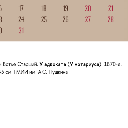
н Вотье Старший.
У адвоката (У нотариуса).
1870-е.
43 см. ГМИИ им. А.С. Пушкина