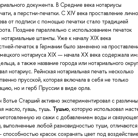
ариального документа. В Средние века нотариусы
чати, а перстни-печатки. С XIV века проставление лично
лева от подписи с помощью печатки стало традицией
рота. Позднее параллельно с использованием печаток
 нотариальные штампы. Уже к началу XIX века
стней-печаток в Германии было заменено на проставлен
емецкого нотариуса XIX — начала XX века содержала им
льца, а также название города или нотариального округ
вал нотариус. Рейнская нотариальная печать несколько
твенно прусской, которая включала в себя не только
цию, но и герб Пруссии в виде орла.
 Вотье Старший активно экспериментировал с различн
я масло, гуашь, тушь.
Тушью
, которую использовал маст
приготовленную из сажи с добавлением воды и связующе
и, выполненные любой разновидностью туши, отличаются
 способностью красок сохранять цвет под воздействи