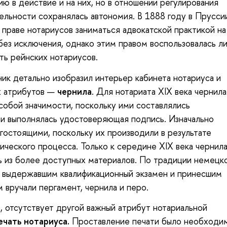
ю в действие и на них, но в отношении регулирования
ельности сохранялась автономия. В 1888 году в Прусси
 праве нотариусов заниматься адвокатской практикой на
без исключения, однако этим правом воспользовалась л
ть рейнских нотариусов.
ик детально изобразил интерьер кабинета нотариуса и
ых атрибутов —
чернила
. Для нотариата XIX века чернила
обой значимости, поскольку ими составлялись
 и выполнялась удостоверяющая подпись. Изначально
гостоящими, поскольку их производили в результате
ического процесса. Только к середине XIX века чернил
ть из более доступных материалов. По традиции немецк
 выдержавшим квалификационный экзамен и принесшим
м вручали пергамент, чернила и перо.
о, отсутствует другой важный атрибут нотариальной
чать нотариуса.
Проставление печати было необходи