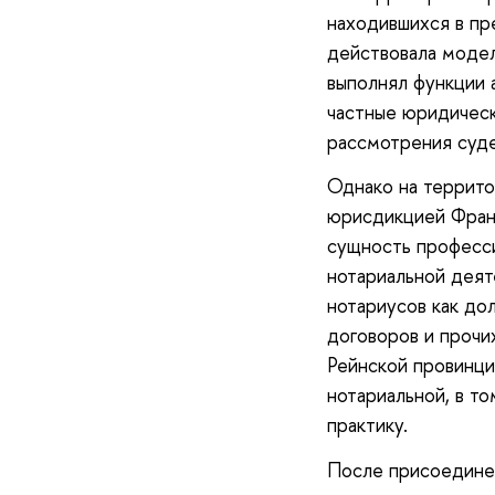
находившихся в пр
действовала модел
выполнял функции 
частные юридическ
рассмотрения суд
Однако на террито
юрисдикцией Франц
сущность професси
нотариальной деят
нотариусов как до
договоров и прочих
Рейнской провинци
нотариальной, в т
практику.
После присоединен