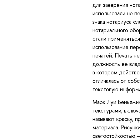
для заверения нот
использовали не пе
знака нотариуса с
нотариального обо
стали применяться
использование пер
печатей. Печать н
должность ее владе
в котором действо
отличалась от собс
текстовую информа
Марк Луи Беньямин
текстурами, включа
называют краску, 
материала. Рисунк
светостойкостью —