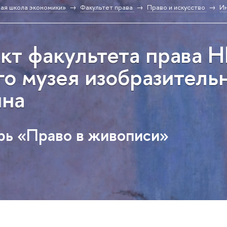
ая школа экономики»
Факультет права
Право и искусство
Ин
кт факультета права
го музея изобразитель
ина
рь «Право в живописи»