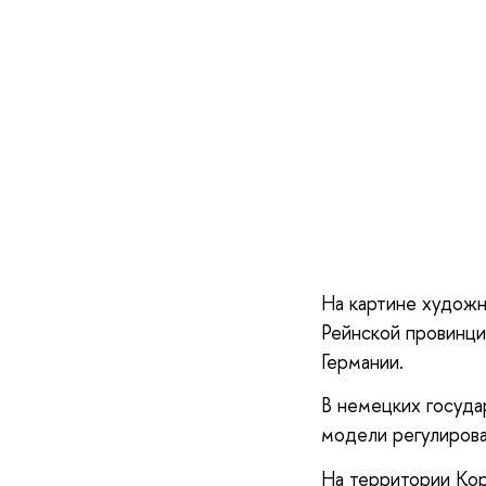
На картине художн
Рейнской провинции
Германии.
В немецких госуда
модели регулирова
На территории Кор