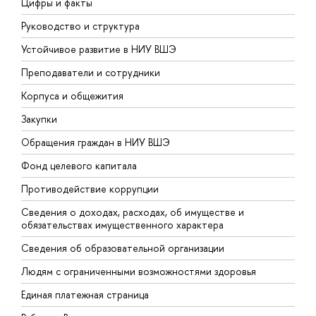
Цифры и факты
Л
Руководство и структура
Д
Устойчивое развитие в НИУ ВШЭ
О
Преподаватели и сотрудники
П
Корпуса и общежития
В
Закупки
П
Обращения граждан в НИУ ВШЭ
А
Фонд целевого капитала
Д
Противодействие коррупции
Ц
Сведения о доходах, расходах, об имуществе и
Б
обязательствах имущественного характера
О
Сведения об образовательной организации
О
Людям с ограниченными возможностями здоровья
Единая платежная страница