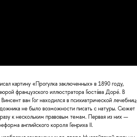
писал картину «Прогулка заключенных» в 1890 году,
вюрой французского иллюстратора Гюстáва Дорé. В
 Винсент ван Гог находился в психиатрической лечебниц
удожника не было возможности писать с натуры. Сюжет
сразу к нескольким правовым темам. Первая из них —
еформа английского короля Генриха II.