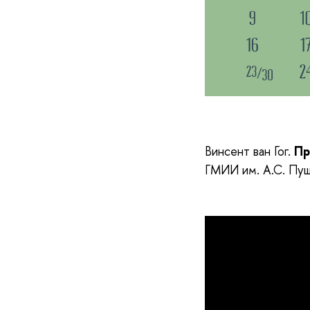
Винсент ван Гог.
Пр
ГМИИ им. А.С. Пуш