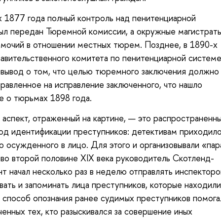
 1877 года полный контроль над пенитенциарной
ыл передан Тюремной комиссии, а окружные магистрат
мочий в отношении местных тюрем. Позднее, в 1890-х
равительственного комитета по пенитенциарной систем
 вывод о том, что целью тюремного заключения должно
правленное на исправление заключенного, что нашло
е о тюрьмах 1898 года.
 аспект, отраженный на картине, — это распространенн
од идентификации преступников: детективам приходил
о осужденного в лицо. Для этого и организовывали «пар
, во второй половине XIX века руководитель Скотленд-
нт начал несколько раз в неделю отправлять инспекторо
ать и запоминать лица преступников, которые находили
 способ опознания ранее судимых преступников помога
ченных тех, кто разыскивался за совершение иных