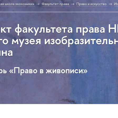
ая школа экономики»
Факультет права
Право и искусство
Ин
кт факультета права
го музея изобразитель
ина
рь «Право в живописи»