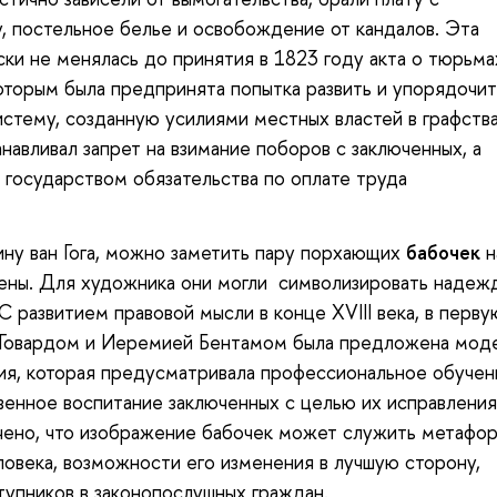
у, постельное белье и освобождение от кандалов. Эта
ски не менялась до принятия в 1823 году акта о тюрьма
которым была предпринята попытка развить и упорядочит
стему, созданную усилиями местных властей в графства
навливал запрет на взимание поборов с заключенных, а
а государством обязательства по оплате труда
ину ван Гога, можно заметить пару порхающих
бабочек
н
ены. Для художника они могли символизировать надеж
 развитием правовой мысли в конце XVIII века, в перву
Говардом и Иеремией Бентамом была предложена мод
ния, которая предусматривала профессиональное обучен
венное воспитание заключенных с целью их исправления
чено, что изображение бабочек может служить метафо
овека, возможности его изменения в лучшую сторону,
упников в законопослушных граждан.