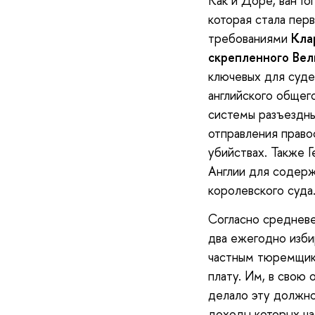
Как и Доре, ван Г
которая стала пер
требованиями
Кла
скрепленного Вел
ключевых для суде
английского общег
системы разъездны
отправления право
убийствах. Также Г
Англии для содерж
королевского суда
Согласно среднев
два ежегодно изби
частным тюремщик
плату. Им, в свою 
делало эту должно
доходы которых час