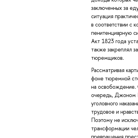
заключенных за ед
ситуация практиче
в соответствии с 
пенитенциарную си
Акт 1823 года уста
также закреплял з
тюремщиков.
Рассматривая карт
фоне тюремной ст
на освобождение. С
очередь, Джоном 
уголовного наказа
трудовое и нравст
Поэтому не исклю
трансформации чел
превращения прест