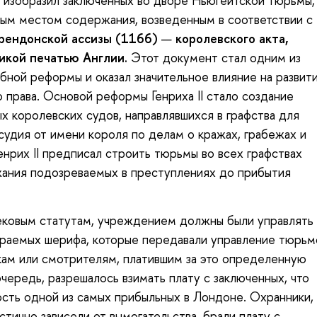
ог изобразил заключенных во дворе Ньюгейтской тюрьмы,
вым местом содержания, возведенным в соответствии с
рендонской ассизы (1166)
—
королевского акта,
икой печатью Англии.
Этот документ стал одним из
бной реформы и оказал значительное влияние на развит
о права. Основой реформы Генриха II стало создание
х королевских судов, направлявшихся в графства для
судия от имени короля по делам о кражах, грабежах и
енрих II предписал строить тюрьмы во всех графствах
ания подозреваемых в преступлениях до прибытия
.
ековым статутам, учреждением должны были управлять
раемых шерифа, которые передавали управление тюрьм
ам или смотрителям, платившим за это определенную
очередь, разрешалось взимать плату с заключенных, что
сть одной из самых прибыльных в Лондоне. Охранники,
тично зависели от вымогательства, брали плату с