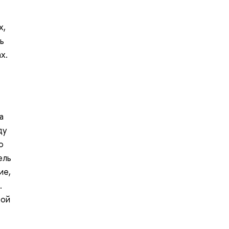
х,
ь
х.
а
ду
ю
ель
ие,
.
рой