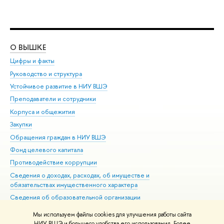
О ВЫШКЕ
ОБ
Цифры и факты
Ли
Руководство и структура
Дов
Устойчивое развитие в НИУ ВШЭ
Ол
Преподаватели и сотрудники
При
Корпуса и общежития
Вы
Закупки
При
Обращения граждан в НИУ ВШЭ
Ас
Фонд целевого капитала
До
Противодействие коррупции
Цен
Сведения о доходах, расходах, об имуществе и
Би
обязательствах имущественного характера
Об
Сведения об образовательной организации
Обр
Людям с ограниченными возможностями здоровья
Мы используем файлы cookies для улучшения работы сайта
Единая платежная страница
НИУ ВШЭ и большего удобства его использования. Более