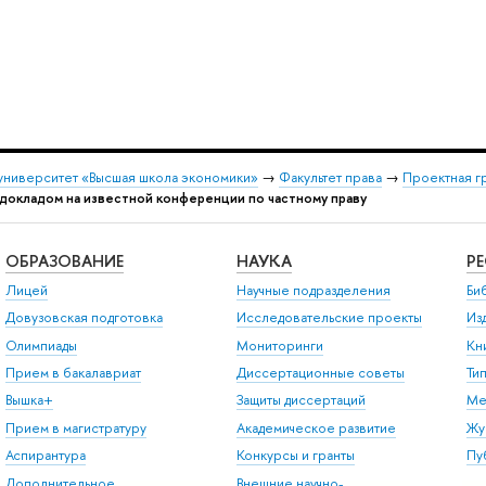
университет «Высшая школа экономики»
→
Факультет права
→
Проектная г
 докладом на известной конференции по частному праву
ОБРАЗОВАНИЕ
НАУКА
Р
Лицей
Научные подразделения
Би
Довузовская подготовка
Исследовательские проекты
Из
Олимпиады
Мониторинги
Кн
Прием в бакалавриат
Диссертационные советы
Ти
Вышка+
Защиты диссертаций
Ме
Прием в магистратуру
Академическое развитие
Жу
Аспирантура
Конкурсы и гранты
Пу
Дополнительное
Внешние научно-