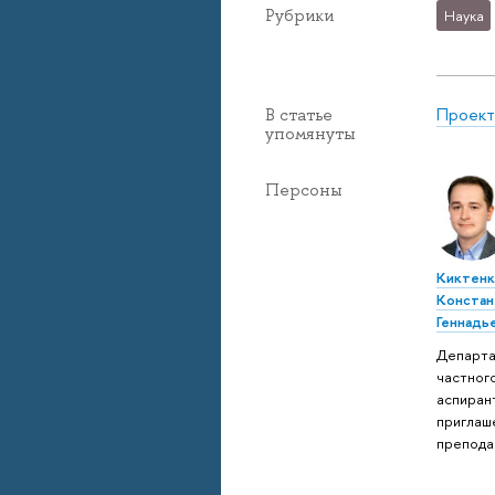
Рубрики
Наука
Проект
В статье
упомянуты
Персоны
Киктен
Констан
Геннадь
Департ
частного
аспирант
приглаш
препода