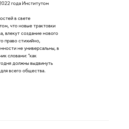
 2022 года Институтом
ностей в свете
том, что новые трактовки
, влекут создание нового
то право стихийно,
нности не универсальны, в
ик словами: "как
егодня должны выдвинуть
н для всего общества.