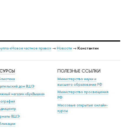
руппа «Новое частное право»
→
Новости
→
Константин
ЕСУРСЫ
ПОЛЕЗНЫЕ ССЫЛКИ
блиотека
Министерство науки и
высшего образования РФ
дательский дом ВШЭ
Министерство просвещения
ижный магазин «БукВышка»
РФ
пография
Массовые открытые онлайн-
диацентр
курсы
рналы ВШЭ
бликации