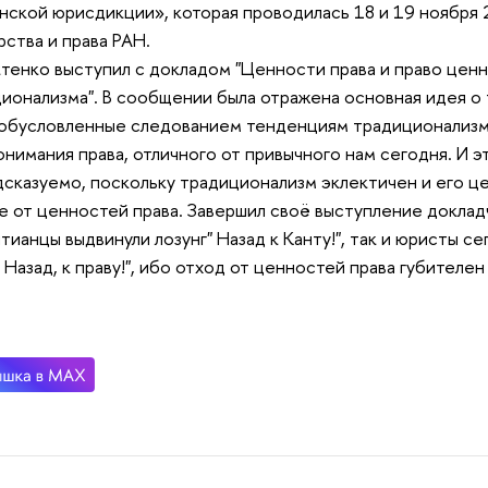
нской юрисдикции», которая проводилась 18 и 19 ноября
рства и права РАН.
иктенко выступил с докладом "Ценности права и право цен
ионализма". В сообщении была отражена основная идея о 
 обусловленные следованием тенденциям традиционализма
онимания права, отличного от привычного нам сегодня. И э
сказуемо, поскольку традиционализм эклектичен и его це
е от ценностей права. Завершил своё выступление докладч
тианцы выдвинули лозунг" Назад к Канту!", так и юристы с
" Назад, к праву!", ибо отход от ценностей права губителе