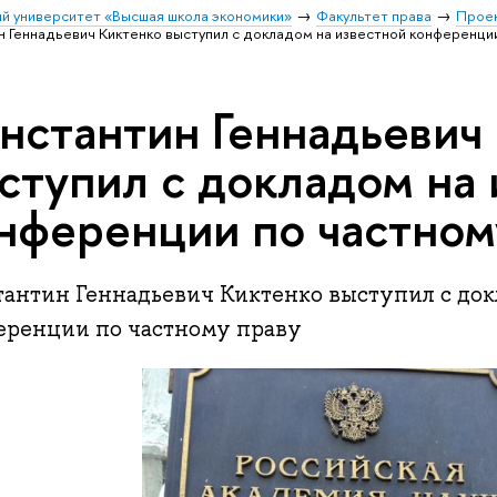
й университет «Высшая школа экономики»
Факультет права
Проек
н Геннадьевич Киктенко выступил с докладом на известной конференции
нстантин Геннадьевич
ступил с докладом на 
нференции по частном
тантин Геннадьевич Киктенко выступил с док
еренции по частному праву