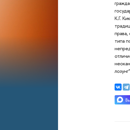
гражда
госуда
К.Г. К
традиц
права,
типа п
непред
отличи
неокан
лозунг