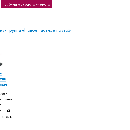
Трибуна молодого ученого
ная группа «Новое частное право»
ко
тин
евич
амент
 права:
,
енный
ватель