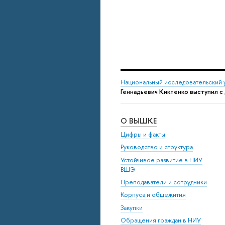
Национальный исследовательский 
Геннадьевич Киктенко выступил с
О ВЫШКЕ
Цифры и факты
Руководство и структура
Устойчивое развитие в НИУ
ВШЭ
Преподаватели и сотрудники
Корпуса и общежития
Закупки
Обращения граждан в НИУ