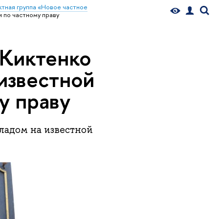
тная группа «Новое частное
 по частному праву
 Киктенко
известной
у праву
ладом на известной