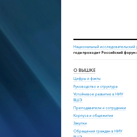
Национальный исследовательский 
года проходит Российский форум 
О ВЫШКЕ
Цифры и факты
Руководство и структура
Устойчивое развитие в НИУ
ВШЭ
Преподаватели и сотрудники
Корпуса и общежития
Закупки
Обращения граждан в НИУ
ВШЭ