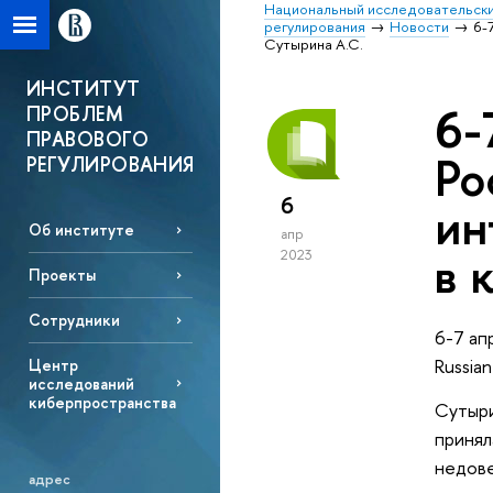
Национальный исследовательски
регулирования
Новости
6-
Сутырина А.С.
ИНСТИТУТ
6-
ПРОБЛЕМ
ПРАВОВОГО
Ро
РЕГУЛИРОВАНИЯ
6
ин
Об институте
апр
в 
2023
Проекты
Сотрудники
6-7 ап
Russia
Центр
исследований
киберпространства
Сутыри
принял
недове
адрес