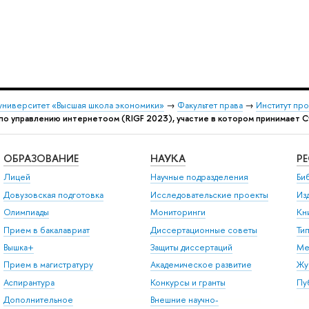
университет «Высшая школа экономики»
→
Факультет права
→
Институт пр
по управлению интернетоом (RIGF 2023), участие в котором принимает С
ОБРАЗОВАНИЕ
НАУКА
Р
Лицей
Научные подразделения
Би
Довузовская подготовка
Исследовательские проекты
Из
Олимпиады
Мониторинги
Кн
Прием в бакалавриат
Диссертационные советы
Ти
Вышка+
Защиты диссертаций
Ме
Прием в магистратуру
Академическое развитие
Жу
Аспирантура
Конкурсы и гранты
Пу
Дополнительное
Внешние научно-