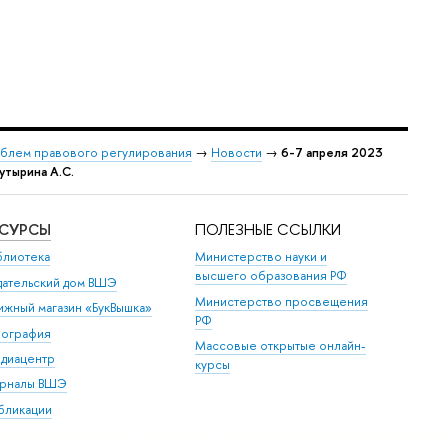
облем правового регулирования
→
Новости
→
6-7 апреля 2023
утырина А.С.
ЕСУРСЫ
ПОЛЕЗНЫЕ ССЫЛКИ
блиотека
Министерство науки и
высшего образования РФ
дательский дом ВШЭ
Министерство просвещения
ижный магазин «БукВышка»
РФ
пография
Массовые открытые онлайн-
диацентр
курсы
рналы ВШЭ
бликации