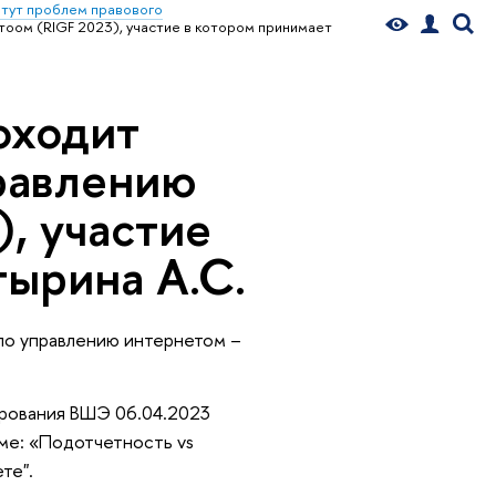
тут проблем правового
тоом (RIGF 2023), участие в котором принимает
оходит
равлению
, участие
тырина А.С.
по управлению интернетом –
ирования ВШЭ 06.04.2023
еме: «Подотчетность vs
те".