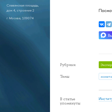
Славянская площадь,
Посмот
дом 4, строение 2
г. Москва, 109074
Рубрики
Экспер
Темы
монито
Инстит
В статье
упомянуты