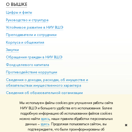
О ВЫШКЕ
ОБ
Цифры и факты
Ли
Руководство и структура
Дов
Устойчивое развитие в НИУ ВШЭ
Ол
Преподаватели и сотрудники
При
Корпуса и общежития
Вы
Закупки
При
Обращения граждан в НИУ ВШЭ
Ас
Фонд целевого капитала
До
Противодействие коррупции
Цен
Сведения о доходах, расходах, об имуществе и
Би
обязательствах имущественного характера
Об
Сведения об образовательной организации
Обр
Людям с ограниченными возможностями здоровья
Мы используем файлы cookies для улучшения работы сайта
Единая платежная страница
НИУ ВШЭ и большего удобства его использования. Более
подробную информацию об использовании файлов cookies
Работа в Вышке
можно найти
здесь
, наши правила обработки персональных
данных –
здесь
. Продолжая пользоваться сайтом, вы
✖
Редактору
подтверждаете, что были проинформированы об