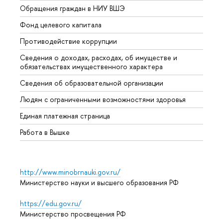
Обращения граждан в НИУ ВШЭ
Аспир
Фонд целевого капитала
Допол
Противодействие коррупции
Центр
Сведения о доходах, расходах, об имуществе и
Бизне
обязательствах имущественного характера
Образ
Сведения об образовательной организации
Обрат
Людям с ограниченными возможностями здоровья
Единая платежная страница
Работа в Вышке
http://www.minobrnauki.gov.ru/
Министерство науки и высшего образования РФ
https://edu.gov.ru/
Министерство просвещения РФ