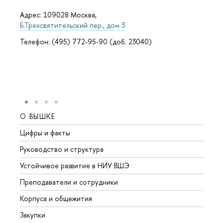
Адрес: 109028 Москва,
Б.Трехсвятительский пер., дом 3
Телефон: (495) 772-95-90 (доб. 23040)
О ВЫШКЕ
ОБР
Цифры и факты
Лице
Руководство и структура
Довуз
Устойчивое развитие в НИУ ВШЭ
Олим
Преподаватели и сотрудники
Прием
Корпуса и общежития
Вышк
Закупки
Прием