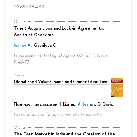
ПУБЛИКАЦИИ
Статья
Talent Acquisitions and Lock-in Agreements:
Antitrust Concerns
Ivanov A.
,
Gavrilova O.
Legal Issues in the Digital Age. 2023. Vol. 4. No. 2.
P. 46-77.
Книга
Global Food Value Chains and Competition Law
Под науч. редакцией: I. Lianos,
A. Ivanov
, D. Davis.
Cambridge: Cambridge University Press, 2022.
Статья
The Grain Market in India and the Creation of the