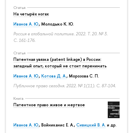
Статья
На четырёх ногах
Иванов А. Ю.
,
Молодыко К. Ю.
Россия в глобальной политике. 2022. Т. 20. № 3.
С. 161-176.
Статья
Патентная увязка (patent linkage) в России:
западный опыт, который не стоит перенимать
Иванов А. Ю.
,
Котова Д. А.
,
Морозова С. П.
Публичное право сегодня. 2022. № 1(11).
С. 87-104.
Книга
Патентное право живое и мертвое
Иванов А. Ю.
,
Войниканис Е. А.
,
Сивицкий В. А.
и др.