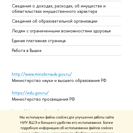
Сведения о доходах, расходах, об имуществе и
Бизне
обязательствах имущественного характера
Образ
Сведения об образовательной организации
Обрат
Людям с ограниченными возможностями здоровья
Единая платежная страница
Работа в Вышке
http://www.minobrnauki.gov.ru/
Министерство науки и высшего образования РФ
https://edu.gov.ru/
Министерство просвещения РФ
https://elearning.hse.ru/mooc
Массовые открытые онлайн-курсы
Мы используем файлы cookies для улучшения работы сайта
НИУ ВШЭ и большего удобства его использования. Более
подробную информацию об использовании файлов cookies