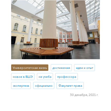
Университетская жизнь
достижения
идеи и опыт
новое в ВШЭ
не учеба
профессора
экспертиза
официально
Факультет права
30 декабря, 2021 г.