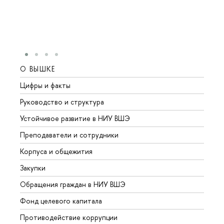
О ВЫШКЕ
ОБР
Цифры и факты
Лице
Руководство и структура
Довуз
Устойчивое развитие в НИУ ВШЭ
Олим
Преподаватели и сотрудники
Прием
Корпуса и общежития
Вышк
Закупки
Прием
Обращения граждан в НИУ ВШЭ
Аспир
Фонд целевого капитала
Допол
Противодействие коррупции
Центр