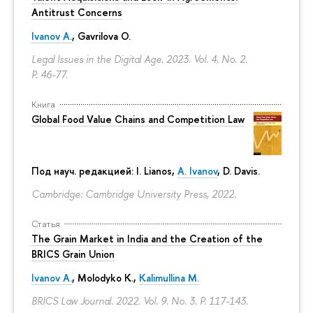
Antitrust Concerns
Ivanov A.
,
Gavrilova O.
Legal Issues in the Digital Age. 2023. Vol. 4. No. 2.
P. 46-77.
Книга
Global Food Value Chains and Competition Law
Под науч. редакцией: I. Lianos,
A. Ivanov
, D. Davis.
Cambridge: Cambridge University Press, 2022.
Статья
The Grain Market in India and the Creation of the
BRICS Grain Union
Ivanov A.
,
Molodyko K.
,
Kalimullina M.
BRICS Law Journal. 2022. Vol. 9. No. 3.
P. 117-143.