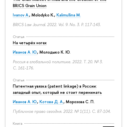
BRICS Grain Union
Ivanov A.
,
Molodyko K.
,
Kalimullina M.
BRICS Law Journal. 2022. Vol. 9. No. 3.
P. 117-143.
Статья
На четырёх ногах
Иванов А. Ю.
,
Молодыко К. Ю.
Россия в глобальной политике. 2022. Т. 20. № 3.
С. 161-176.
Статья
Патентная увязка (patent linkage) в России:
западный опыт, который не стоит перенимать
Иванов А. Ю.
,
Котова Д. А.
,
Морозова С. П.
Публичное право сегодня. 2022. № 1(11).
С. 87-104.
Книга