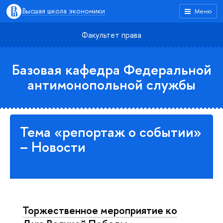
Высшая школа экономики
Меню
Факультет права
Базовая кафедра Федеральной
антимонопольной службы
Тема «репортаж о событии»
– Новости
Торжественное мероприятие ко