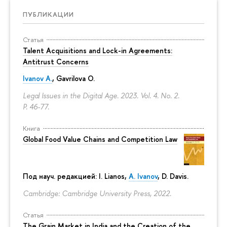
ПУБЛИКАЦИИ
Статья
Talent Acquisitions and Lock-in Agreements:
Antitrust Concerns
Ivanov A.
,
Gavrilova O.
Legal Issues in the Digital Age. 2023. Vol. 4. No. 2.
P. 46-77.
Книга
Global Food Value Chains and Competition Law
Под науч. редакцией: I. Lianos,
A. Ivanov
, D. Davis.
Cambridge: Cambridge University Press, 2022.
Статья
The Grain Market in India and the Creation of the