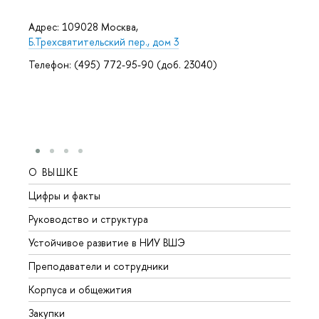
Адрес: 109028 Москва,
Б.Трехсвятительский пер., дом 3
Телефон: (495) 772-95-90 (доб. 23040)
О ВЫШКЕ
ОБР
Цифры и факты
Лице
Руководство и структура
Довуз
Устойчивое развитие в НИУ ВШЭ
Олим
Преподаватели и сотрудники
Прием
Корпуса и общежития
Вышк
Закупки
Прием