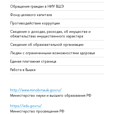
Обращения граждан в НИУ ВШЭ
Аспир
Фонд целевого капитала
Допол
Противодействие коррупции
Центр
Сведения о доходах, расходах, об имуществе и
Бизне
обязательствах имущественного характера
Образ
Сведения об образовательной организации
Обрат
Людям с ограниченными возможностями здоровья
Единая платежная страница
Работа в Вышке
http://www.minobrnauki.gov.ru/
Министерство науки и высшего образования РФ
https://edu.gov.ru/
Министерство просвещения РФ