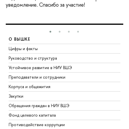
уведомление. Спасибо за участие!
О ВЫШКЕ
Цифры и факты
Л
Руководство и структура
Д
Устойчивое развитие в НИУ ВШЭ
О
Преподаватели и сотрудники
П
Корпуса и общежития
ы
Закупки
П
Обращения граждан в НИУ ВШЭ
А
Фонд целевого капитала
Д
Противодействие коррупции
Ц