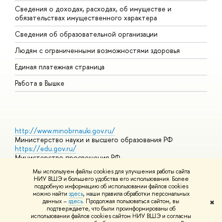
Сведения о доходах, расходах, об имуществе и
Б
обязательствах имущественного характера
О
Сведения об образовательной организации
О
Людям с ограниченными возможностями здоровья
Единая платежная страница
Работа в Вышке
http://www.minobrnauki.gov.ru/
Министерство науки и высшего образования РФ
https://edu.gov.ru/
Министерство просвещения РФ
https://elearning.hse.ru/mooc
Мы используем файлы cookies для улучшения работы сайта
Массовые открытые онлайн-курсы
НИУ ВШЭ и большего удобства его использования. Более
подробную информацию об использовании файлов cookies
можно найти
здесь
, наши правила обработки персональных
данных –
здесь
. Продолжая пользоваться сайтом, вы
✖
© НИУ ВШЭ 1993–2026
Адреса и контакты
Условия
подтверждаете, что были проинформированы о
использования материало
Политика конфиденциальности
Карта
использовании файлов cookies сайтом НИУ ВШЭ и согласны
сайта