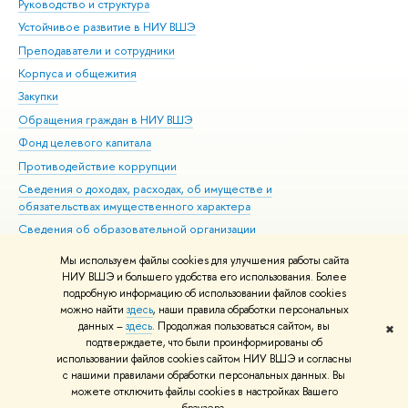
Руководство и структура
Дов
Устойчивое развитие в НИУ ВШЭ
Ол
Преподаватели и сотрудники
При
Корпуса и общежития
Вы
Закупки
При
Обращения граждан в НИУ ВШЭ
Ас
Фонд целевого капитала
До
Противодействие коррупции
Цен
Сведения о доходах, расходах, об имуществе и
Би
обязательствах имущественного характера
Об
Сведения об образовательной организации
Обр
Людям с ограниченными возможностями здоровья
Мы используем файлы cookies для улучшения работы сайта
Единая платежная страница
НИУ ВШЭ и большего удобства его использования. Более
подробную информацию об использовании файлов cookies
Работа в Вышке
можно найти
здесь
, наши правила обработки персональных
данных –
здесь
. Продолжая пользоваться сайтом, вы
✖
Редактору
подтверждаете, что были проинформированы об
© НИУ ВШЭ 1993–2026
Адреса и контакты
Условия использования
использовании файлов cookies сайтом НИУ ВШЭ и согласны
с нашими правилами обработки персональных данных. Вы
материалов
Политика конфиденциальности
Карта сайта
можете отключить файлы cookies в настройках Вашего
Шрифты HSE Sans и HSE Slab разработаны в
Школе дизайна НИУ ВШЭ