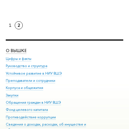
1
2
О ВЫШКЕ
ОБ
Цифры и факты
Ли
Руководство и структура
Дов
Устойчивое развитие в НИУ ВШЭ
Ол
Преподаватели и сотрудники
При
Корпуса и общежития
Вы
Закупки
При
Обращения граждан в НИУ ВШЭ
Ас
Фонд целевого капитала
До
Противодействие коррупции
Цен
Сведения о доходах, расходах, об имуществе и
Би