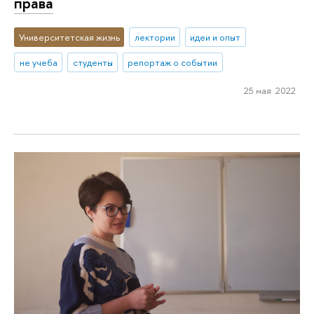
права
Университетская жизнь
лектории
идеи и опыт
не учеба
студенты
репортаж о событии
25 мая 2022