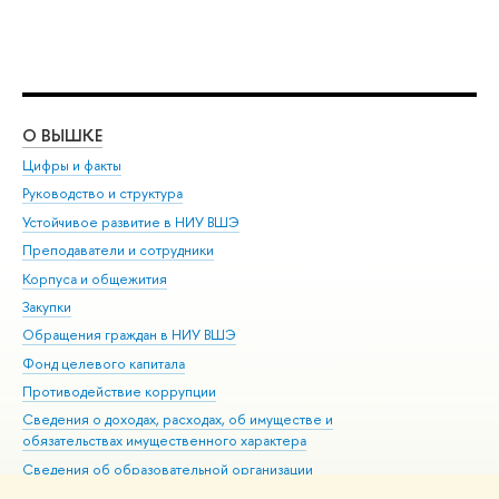
О ВЫШКЕ
ОБ
Цифры и факты
Ли
Руководство и структура
Дов
Устойчивое развитие в НИУ ВШЭ
Ол
Преподаватели и сотрудники
При
Корпуса и общежития
Вы
Закупки
При
Обращения граждан в НИУ ВШЭ
Ас
Фонд целевого капитала
До
Противодействие коррупции
Цен
Сведения о доходах, расходах, об имуществе и
Би
обязательствах имущественного характера
Об
Сведения об образовательной организации
Обр
Людям с ограниченными возможностями здоровья