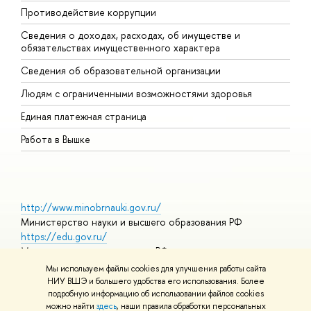
Противодействие коррупции
Ц
Сведения о доходах, расходах, об имуществе и
Б
обязательствах имущественного характера
О
Сведения об образовательной организации
О
Людям с ограниченными возможностями здоровья
Единая платежная страница
Работа в Вышке
http://www.minobrnauki.gov.ru/
Министерство науки и высшего образования РФ
https://edu.gov.ru/
Министерство просвещения РФ
https://elearning.hse.ru/mooc
Мы используем файлы cookies для улучшения работы сайта
Массовые открытые онлайн-курсы
НИУ ВШЭ и большего удобства его использования. Более
подробную информацию об использовании файлов cookies
можно найти
здесь
, наши правила обработки персональных