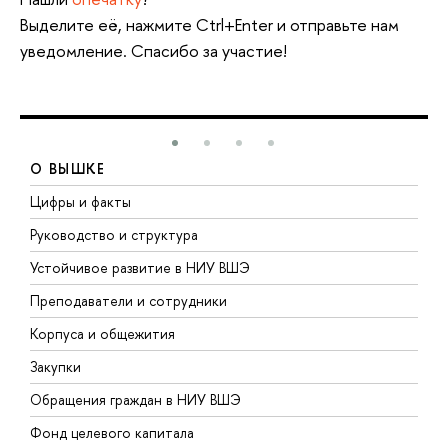
Выделите её, нажмите Ctrl+Enter и отправьте нам
уведомление. Спасибо за участие!
О ВЫШКЕ
Цифры и факты
Л
Руководство и структура
Д
Устойчивое развитие в НИУ ВШЭ
О
Преподаватели и сотрудники
П
Корпуса и общежития
В
Закупки
П
Обращения граждан в НИУ ВШЭ
А
Фонд целевого капитала
Д