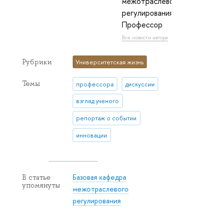
межотраслевого
регулирования:
Профессор
Все новости автора
Рубрики
Университетская жизнь
Темы
профессора
дискуссии
взгляд ученого
репортаж о событии
инновации
Базовая кафедра
В статье
упомянуты
межотраслевого
регулирования