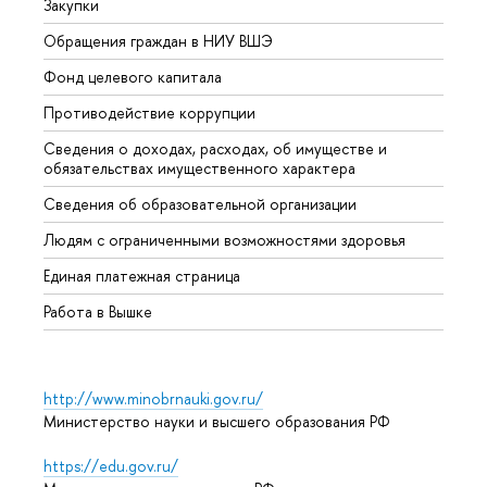
Закупки
Прием
Обращения граждан в НИУ ВШЭ
Аспир
Фонд целевого капитала
Допол
Противодействие коррупции
Центр
Сведения о доходах, расходах, об имуществе и
Бизне
обязательствах имущественного характера
Образ
Сведения об образовательной организации
Обрат
Людям с ограниченными возможностями здоровья
Единая платежная страница
Работа в Вышке
http://www.minobrnauki.gov.ru/
Министерство науки и высшего образования РФ
https://edu.gov.ru/