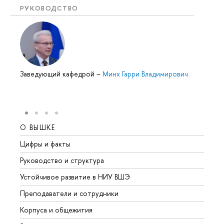
РУКОВОДСТВО
Заведующий кафедрой
–
Минх Гарри Владимирович
О ВЫШКЕ
ОБР
Цифры и факты
Лице
Руководство и структура
Довуз
Устойчивое развитие в НИУ ВШЭ
Олим
Преподаватели и сотрудники
Прием
Корпуса и общежития
Вышк