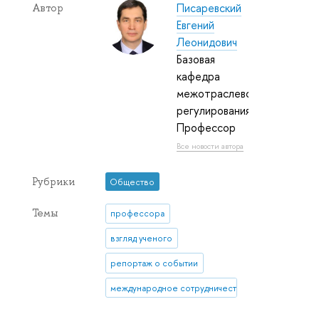
Писаревский
Автор
Евгений
Леонидович
Базовая
кафедра
межотраслевого
регулирования:
Профессор
Все новости автора
Рубрики
Общество
Темы
профессора
взгляд ученого
репортаж о событии
международное сотрудничество