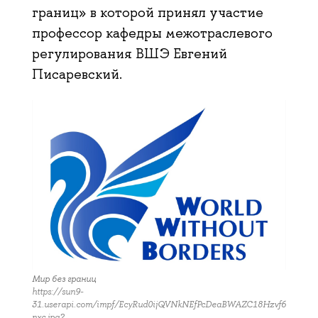
границ» в которой принял участие
профессор кафедры межотраслевого
регулирования ВШЭ Евгений
Писаревский.
Мир без границ
https://sun9-
31.userapi.com/impf/EcyRud0ijQVNkNEfPcDeaBWAZC18Hzvf6rlbKA/b
nxc.jpg?