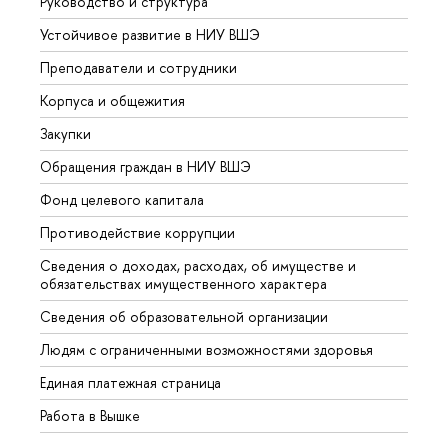
Руководство и структура
Довуз
Устойчивое развитие в НИУ ВШЭ
Олим
Преподаватели и сотрудники
Прием
Корпуса и общежития
Вышк
Закупки
Прием
Обращения граждан в НИУ ВШЭ
Аспир
Фонд целевого капитала
Допол
Противодействие коррупции
Центр
Сведения о доходах, расходах, об имуществе и
Бизне
обязательствах имущественного характера
Образ
Сведения об образовательной организации
Обрат
Людям с ограниченными возможностями здоровья
Единая платежная страница
Работа в Вышке