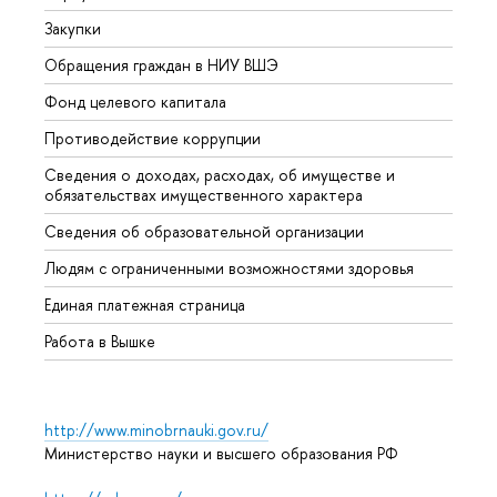
Закупки
Прием
Обращения граждан в НИУ ВШЭ
Аспир
Фонд целевого капитала
Допол
Противодействие коррупции
Центр
Сведения о доходах, расходах, об имуществе и
Бизне
обязательствах имущественного характера
Образ
Сведения об образовательной организации
Обрат
Людям с ограниченными возможностями здоровья
Единая платежная страница
Работа в Вышке
http://www.minobrnauki.gov.ru/
Министерство науки и высшего образования РФ