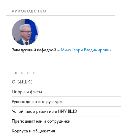
РУКОВОДСТВО
Заведующий кафедрой
–
Минх Гарри Владимирович
О ВЫШКЕ
ОБР
Цифры и факты
Лице
Руководство и структура
Довуз
Устойчивое развитие в НИУ ВШЭ
Олим
Преподаватели и сотрудники
Прием
Корпуса и общежития
Вышк