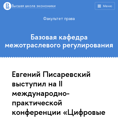
Высшая школа экономики
Меню
Факультет права
Базовая кафедра
межотраслевого регулирования
Евгений Писаревский
выступил на II
международно-
практической
конференции «Цифровые