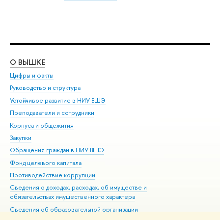
О ВЫШКЕ
ОБ
Цифры и факты
Ли
Руководство и структура
Дов
Устойчивое развитие в НИУ ВШЭ
Ол
Преподаватели и сотрудники
При
Корпуса и общежития
Вы
Закупки
При
Обращения граждан в НИУ ВШЭ
Ас
Фонд целевого капитала
До
Противодействие коррупции
Цен
Сведения о доходах, расходах, об имуществе и
Би
обязательствах имущественного характера
Об
Сведения об образовательной организации
Обр