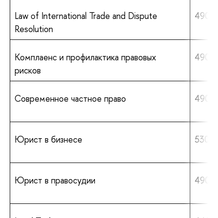
Law of International Trade and Dispute
490 0
Resolution
Комплаенс и профилактика правовых
490 0
рисков
Современное частное право
490 0
Юрист в бизнесе
530 0
Юрист в правосудии
490 0