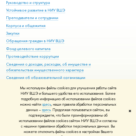
Руководство и структура
Дов
Устойчивое развитие в НИУ ВШЭ
Ол
Преподаватели и сотрудники
При
Корпуса и общежития
Вы
Закупки
При
Обращения граждан в НИУ ВШЭ
Ас
Фонд целевого капитала
До
Противодействие коррупции
Цен
Сведения о доходах, расходах, об имуществе и
Би
обязательствах имущественного характера
Об
Сведения об образовательной организации
Обр
Людям с ограниченными возможностями здоровья
Мы используем файлы cookies для улучшения работы сайта
Единая платежная страница
НИУ ВШЭ и большего удобства его использования. Более
подробную информацию об использовании файлов cookies
Работа в Вышке
можно найти
здесь
, наши правила обработки персональных
данных –
здесь
. Продолжая пользоваться сайтом, вы
✖
Редактору
подтверждаете, что были проинформированы об
© НИУ ВШЭ 1993–2026
Адреса и контакты
Условия использования
использовании файлов cookies сайтом НИУ ВШЭ и согласны
с нашими правилами обработки персональных данных. Вы
материалов
Политика конфиденциальности
Карта сайта
можете отключить файлы cookies в настройках Вашего
Шрифты HSE Sans и HSE Slab разработаны в
Школе дизайна НИУ ВШЭ