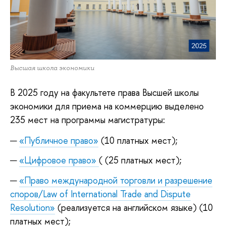
Высшая школа экономики
В 2025 году на факультете права Высшей школы
экономики для приема на коммерцию выделено
235 мест на программы магистратуры:
«Публичное право»
(10 платных мест);
«Цифровое право»
( (25 платных мест);
«Право международной торговли и разрешение
споров/Law of International Trade and Dispute
Resolution»
(реализуется на английском языке) (10
платных мест);