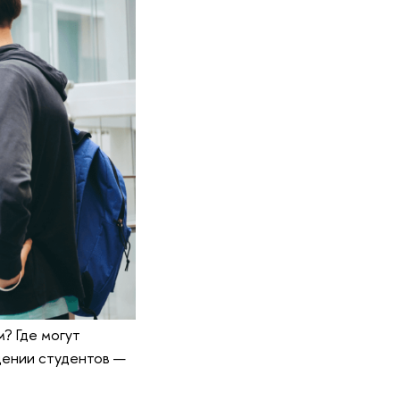
м? Где могут
щении студентов —