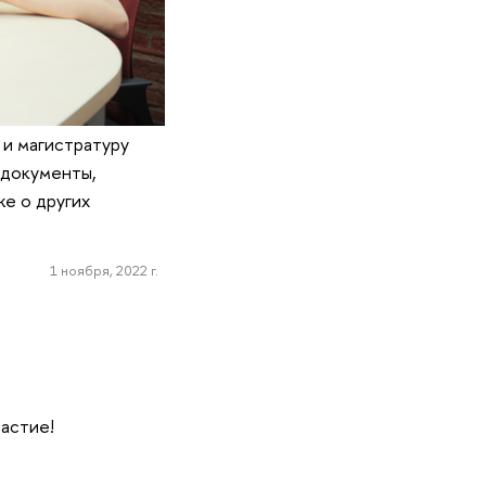
 и магистратуру
 документы,
е о других
1 ноября, 2022 г.
частие!