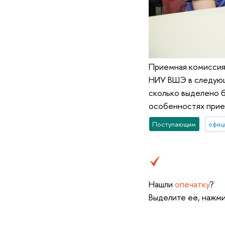
Приемная комиссия 
НИУ ВШЭ в следующе
сколько выделено б
особенностях прие
Поступающим
офиц
Нашли
опечатку
?
Выделите её, нажми