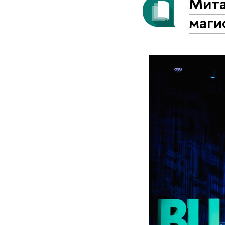
Мита
маги