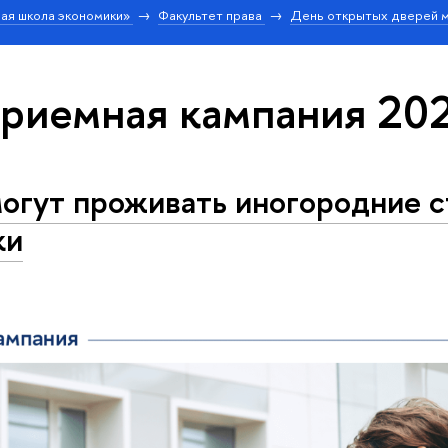
ая школа экономики»
Факультет права
День открытых дверей м
приемная кампания 20
могут проживать иногородние 
ки