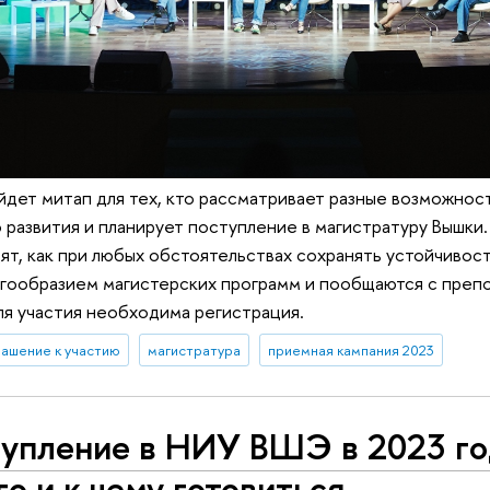
дет митап для тех, кто рассматривает разные возможнос
развития и планирует поступление в магистратуру Вышки.
ят, как при любых обстоятельствах сохранять устойчивост
огообразием магистерских программ и пообщаются с преп
ля участия необходима регистрация.
лашение к участию
магистратура
приемная кампания 2023
упление в НИУ ВШЭ в 2023 год
го и к чему готовиться