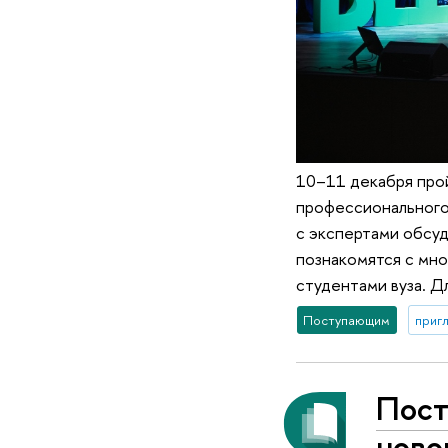
10–11 декабря прой
профессионального 
с экспертами обсуд
познакомятся с мн
студентами вуза. Д
Поступающим
приг
Пост
ново