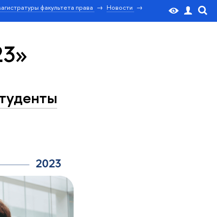
агистратуры факультета права
Новости
23»
студенты