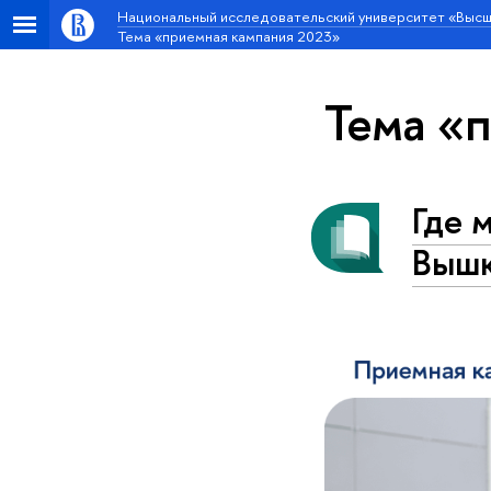
Национальный исследовательский университет «Высш
Тема «приемная кампания 2023»
Тема «
Где 
Выш