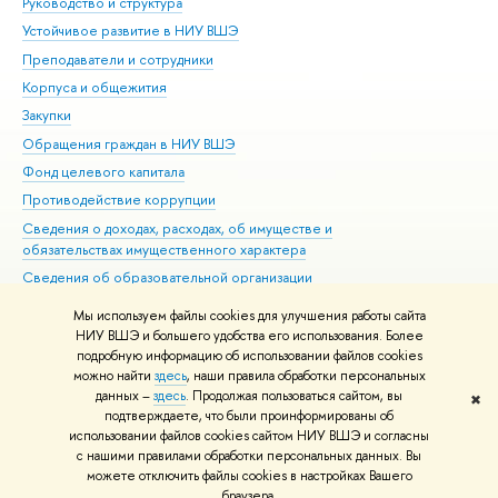
Руководство и структура
Дов
Устойчивое развитие в НИУ ВШЭ
Ол
Преподаватели и сотрудники
При
Корпуса и общежития
Вы
Закупки
При
Обращения граждан в НИУ ВШЭ
Ас
Фонд целевого капитала
До
Противодействие коррупции
Цен
Сведения о доходах, расходах, об имуществе и
Би
обязательствах имущественного характера
Об
Сведения об образовательной организации
Обр
Людям с ограниченными возможностями здоровья
Мы используем файлы cookies для улучшения работы сайта
Единая платежная страница
НИУ ВШЭ и большего удобства его использования. Более
подробную информацию об использовании файлов cookies
Работа в Вышке
можно найти
здесь
, наши правила обработки персональных
данных –
здесь
. Продолжая пользоваться сайтом, вы
✖
Редактору
подтверждаете, что были проинформированы об
© НИУ ВШЭ 1993–2026
Адреса и контакты
Условия использования
использовании файлов cookies сайтом НИУ ВШЭ и согласны
с нашими правилами обработки персональных данных. Вы
материалов
Политика конфиденциальности
Карта сайта
можете отключить файлы cookies в настройках Вашего
Шрифты HSE Sans и HSE Slab разработаны в
Школе дизайна НИУ ВШЭ
браузера.