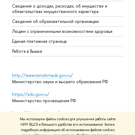
Сведения о доходах, расходах, об имуществе и
Бизне
обязательствах имущественного характера
Образ
Сведения об образовательной организации
Обрат
Людям с ограниченными возможностями здоровья
Единая платежная страница
Работа в Вышке
http://www.minobrnauki.gov.ru/
Министерство науки и высшего образования РФ
https://edu.gov.ru/
Министерство просвещения РФ
https://elearning.hse.ru/mooc
Массовые открытые онлайн-курсы
Мы используем файлы cookies для улучшения работы сайта
НИУ ВШЭ и большего удобства его использования. Более
подробную информацию об использовании файлов cookies