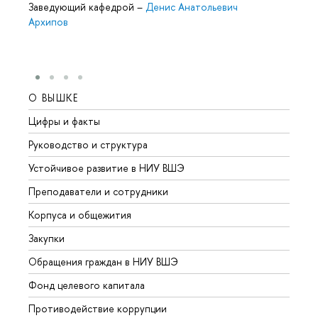
Заведующий кафедрой
–
Денис Анатольевич
Архипов
О ВЫШКЕ
ОБР
Цифры и факты
Лице
Руководство и структура
Довуз
Устойчивое развитие в НИУ ВШЭ
Олим
Преподаватели и сотрудники
Прием
Корпуса и общежития
Вышк
Закупки
Прием
Обращения граждан в НИУ ВШЭ
Аспир
Фонд целевого капитала
Допол
Противодействие коррупции
Центр