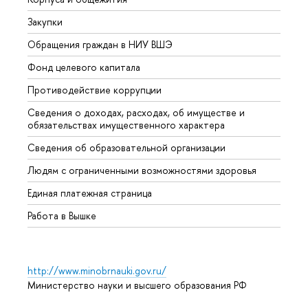
Закупки
Прием
Обращения граждан в НИУ ВШЭ
Аспир
Фонд целевого капитала
Допол
Противодействие коррупции
Центр
Сведения о доходах, расходах, об имуществе и
Бизне
обязательствах имущественного характера
Образ
Сведения об образовательной организации
Обрат
Людям с ограниченными возможностями здоровья
Единая платежная страница
Работа в Вышке
http://www.minobrnauki.gov.ru/
Министерство науки и высшего образования РФ