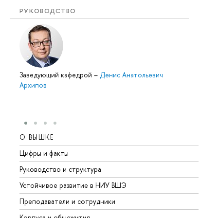
РУКОВОДСТВО
Заведующий кафедрой
–
Денис Анатольевич
Архипов
О ВЫШКЕ
ОБР
Цифры и факты
Лице
Руководство и структура
Довуз
Устойчивое развитие в НИУ ВШЭ
Олим
Преподаватели и сотрудники
Прием
Корпуса и общежития
Вышк