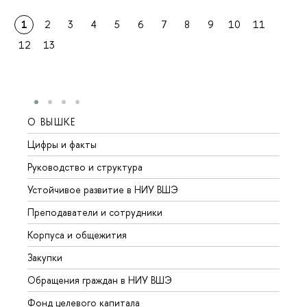
1
2
3
4
5
6
7
8
9
10
11
12
13
О ВЫШКЕ
ОБР
Цифры и факты
Лице
Руководство и структура
Довуз
Устойчивое развитие в НИУ ВШЭ
Олим
Преподаватели и сотрудники
Прием
Корпуса и общежития
Вышк
Закупки
Прием
Обращения граждан в НИУ ВШЭ
Аспир
Фонд целевого капитала
Допол