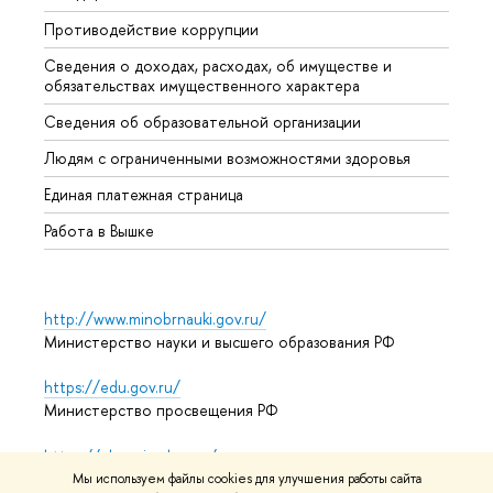
Противодействие коррупции
Центр
Сведения о доходах, расходах, об имуществе и
Бизне
обязательствах имущественного характера
Образ
Сведения об образовательной организации
Обрат
Людям с ограниченными возможностями здоровья
Единая платежная страница
Работа в Вышке
http://www.minobrnauki.gov.ru/
Министерство науки и высшего образования РФ
https://edu.gov.ru/
Министерство просвещения РФ
https://elearning.hse.ru/mooc
Массовые открытые онлайн-курсы
Мы используем файлы cookies для улучшения работы сайта