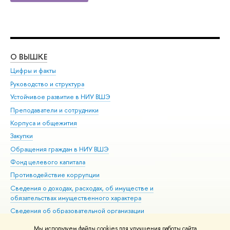
О ВЫШКЕ
ОБ
Цифры и факты
Ли
Руководство и структура
Дов
Устойчивое развитие в НИУ ВШЭ
Ол
Преподаватели и сотрудники
При
Корпуса и общежития
Вы
Закупки
При
Обращения граждан в НИУ ВШЭ
Ас
Фонд целевого капитала
До
Противодействие коррупции
Цен
Сведения о доходах, расходах, об имуществе и
Би
обязательствах имущественного характера
Об
Сведения об образовательной организации
Обр
Людям с ограниченными возможностями здоровья
Мы используем файлы cookies для улучшения работы сайта