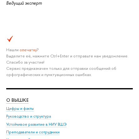
Ведущий эксперт
Нашли
опечатку
?
Выделите её, нажмите Ctrl+Enter и отправьте нам уведомление.
Спасибо за участие!
Сервис предназначен только для отправки сообщений об
орфографических и пунктуационных ошибках.
О ВЫШКЕ
ОБ
Цифры и факты
Ли
Руководство и структура
Дов
Устойчивое развитие в НИУ ВШЭ
Ол
Преподаватели и сотрудники
При