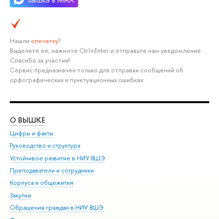
Нашли
опечатку
?
Выделите её, нажмите Ctrl+Enter и отправьте нам уведомление.
Спасибо за участие!
Сервис предназначен только для отправки сообщений об
орфографических и пунктуационных ошибках.
О ВЫШКЕ
ОБ
Цифры и факты
Ли
Руководство и структура
Дов
Устойчивое развитие в НИУ ВШЭ
Ол
Преподаватели и сотрудники
При
Корпуса и общежития
Вы
Закупки
При
Обращения граждан в НИУ ВШЭ
Ас