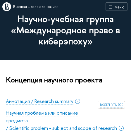
Высшая школа экономики
Меню
Научно-учебная группа
«Международное право в
киберэпоху»
Концепция научного проекта
Аннотация / Research summary
развернуть все
Научная проблема или описание
предмета
/ Scientific problem - subject and scope of research