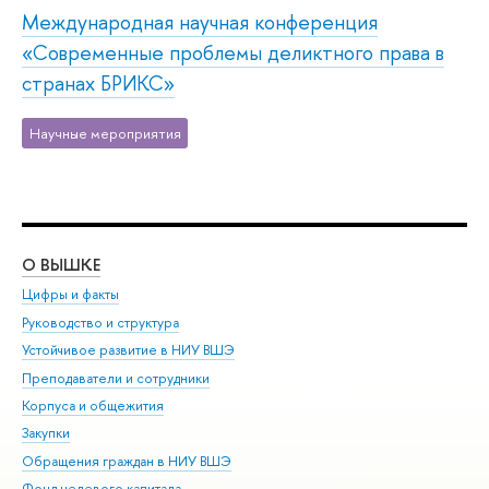
Международная научная конференция
«Современные проблемы деликтного права в
странах БРИКС»
Научные мероприятия
О ВЫШКЕ
ОБ
Цифры и факты
Ли
Руководство и структура
Дов
Устойчивое развитие в НИУ ВШЭ
Ол
Преподаватели и сотрудники
При
Корпуса и общежития
Вы
Закупки
При
Обращения граждан в НИУ ВШЭ
Ас
Фонд целевого капитала
До