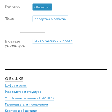
Рубрики
Общество
Темы
репортаж о событии
Центр религии и права
В статье
упомянуты
О ВЫШКЕ
ОБ
Цифры и факты
Ли
Руководство и структура
Дов
Устойчивое развитие в НИУ ВШЭ
Ол
Преподаватели и сотрудники
При
Корпуса и общежития
Вы