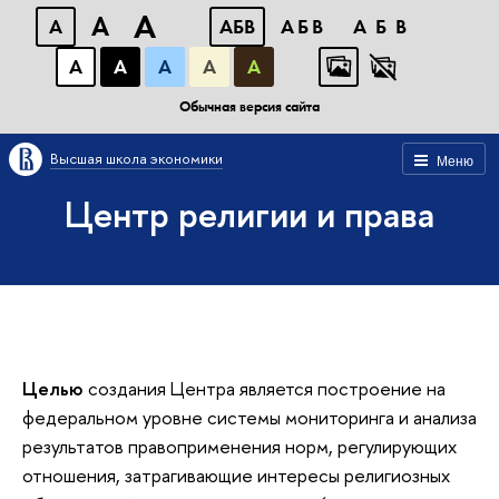
A
A
A
АБВ
АБВ
АБВ
А
А
А
А
А
Обычная версия сайта
Высшая школа экономики
Меню
Центр религии и права
Целью
создания Центра является построение на
федеральном уровне системы мониторинга и анализа
результатов правоприменения норм, регулирующих
отношения, затрагивающие интересы религиозных