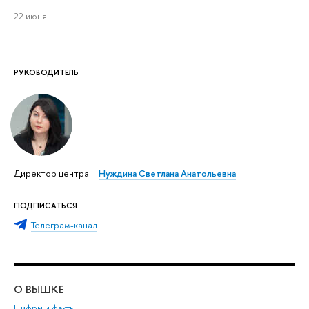
22 июня
РУКОВОДИТЕЛЬ
Директор центра –
Нуждина Светлана Анатольевна
ПОДПИСАТЬСЯ
Телеграм-канал
О ВЫШКЕ
ОБ
Цифры и факты
Ли