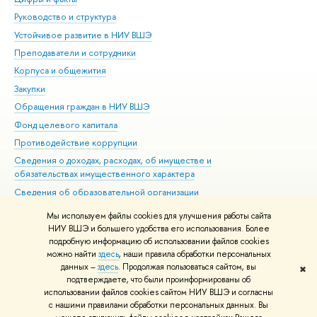
Руководство и структура
Дов
Устойчивое развитие в НИУ ВШЭ
Ол
Преподаватели и сотрудники
При
Корпуса и общежития
Вы
Закупки
При
Обращения граждан в НИУ ВШЭ
Ас
Фонд целевого капитала
До
Противодействие коррупции
Цен
Сведения о доходах, расходах, об имуществе и
Би
обязательствах имущественного характера
Об
Сведения об образовательной организации
Обр
Людям с ограниченными возможностями здоровья
Мы используем файлы cookies для улучшения работы сайта
Единая платежная страница
НИУ ВШЭ и большего удобства его использования. Более
подробную информацию об использовании файлов cookies
Работа в Вышке
можно найти
здесь
, наши правила обработки персональных
данных –
здесь
. Продолжая пользоваться сайтом, вы
✖
Редактору
подтверждаете, что были проинформированы об
© НИУ ВШЭ 1993–2026
Адреса и контакты
Условия использования
использовании файлов cookies сайтом НИУ ВШЭ и согласны
с нашими правилами обработки персональных данных. Вы
материалов
Политика конфиденциальности
Карта сайта