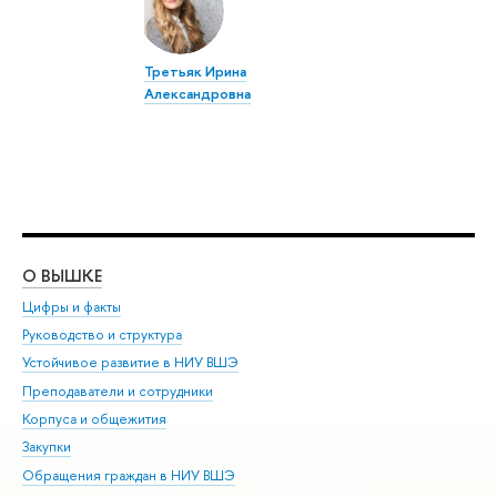
Третьяк Ирина
Александровна
О ВЫШКЕ
ОБ
Цифры и факты
Ли
Руководство и структура
Дов
Устойчивое развитие в НИУ ВШЭ
Ол
Преподаватели и сотрудники
При
Корпуса и общежития
Вы
Закупки
При
Обращения граждан в НИУ ВШЭ
Ас