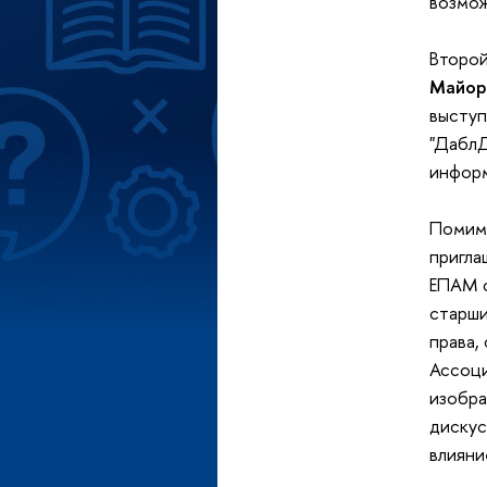
возмож
Второй
Майор
выступ
"ДаблД
информ
Помимо
пригла
ЕПАМ ф
старши
права,
Ассоци
изобр
дискус
влияни