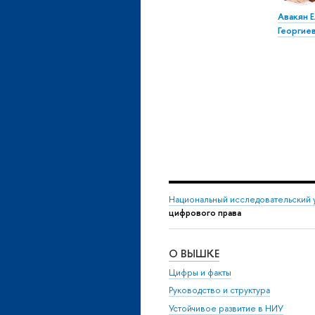
Авакян 
Георгие
Национальный исследовательский 
цифрового права
О ВЫШКЕ
Цифры и факты
Руководство и структура
Устойчивое развитие в НИУ