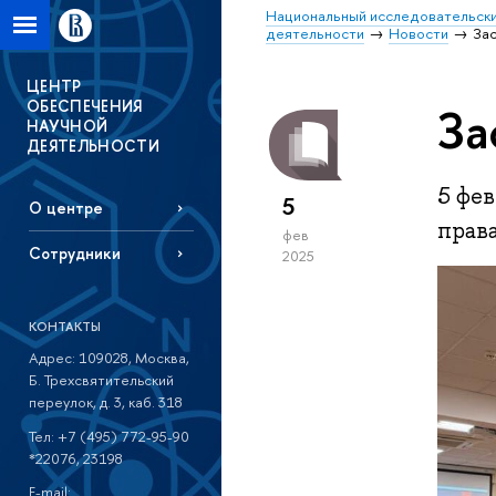
Национальный исследовательски
деятельности
Новости
За
ЦЕНТР
ОБЕСПЕЧЕНИЯ
За
НАУЧНОЙ
ДЕЯТЕЛЬНОСТИ
5 фев
5
О центре
прав
фев
Сотрудники
2025
КОНТАКТЫ
Адрес: 109028, Москва,
Б. Трехсвятительский
переулок, д. 3, каб. 318
Тел: +7 (495) 772-95-90
*22076, 23198
E-mail: