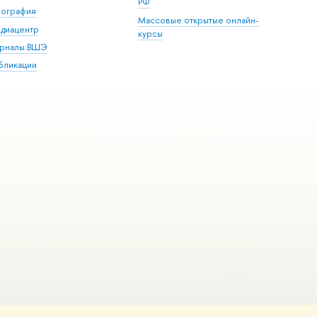
РФ
пография
Массовые открытые онлайн-
диацентр
курсы
рналы ВШЭ
бликации