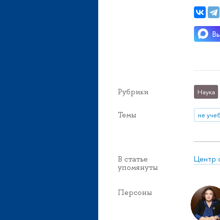
Рубрики
Наука
Темы
не уче
Центр 
В статье
упомянуты
Персоны