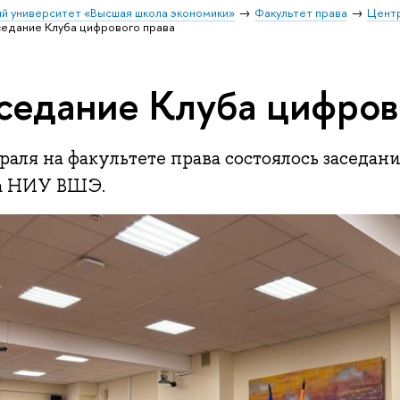
й университет «Высшая школа экономики»
Факультет права
Центр
седание Клуба цифрового права
седание Клуба цифров
раля на факультете права состоялось заседан
а НИУ ВШЭ.