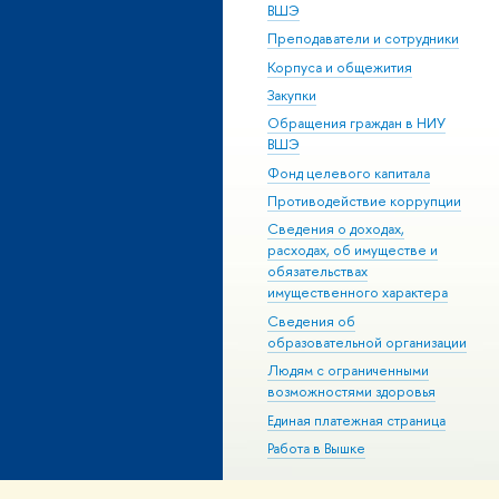
ВШЭ
Преподаватели и сотрудники
Корпуса и общежития
Закупки
Обращения граждан в НИУ
ВШЭ
Фонд целевого капитала
Противодействие коррупции
Сведения о доходах,
расходах, об имуществе и
обязательствах
имущественного характера
Сведения об
образовательной организации
Людям с ограниченными
возможностями здоровья
Единая платежная страница
Работа в Вышке