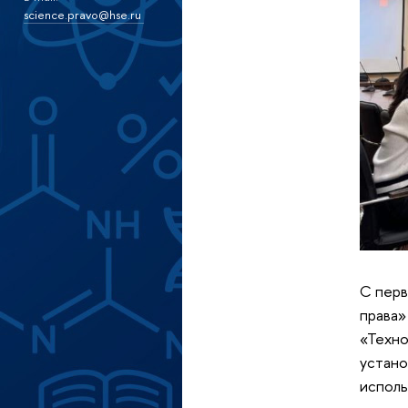
science.pravo@hse.ru
С перв
права»
«Техн
устано
исполь