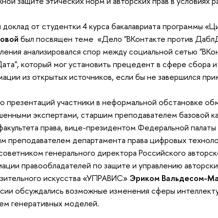
ной защите этических норм и авторских прав в условиях
 доклад от студентки 4 курса бакалавриата программы «
овой
был посвящен теме «Дело "ВКонтакте против ДаблД
ления анализировался спор между социальной сетью "ВКо
ата", который мог установить прецедент в сфере сбора и
ации из открытых источников, если бы не завершился пр
 презентаций участники в неформальной обстановке об
шенными экспертами, старшим преподавателем базовой к
акультета права, вице-президентом Федеральной палаты 
м преподавателем департамента права цифровых технолог
 советником генерального директора Российского авторс
ации правообладателей по защите и управлению авторски
азительного искусства «УПРАВИС»
Эриком Вальдесом-М
сии обсуждались возможные изменения сферы интеллект
ем генеративных моделей.