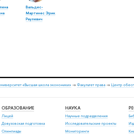
Елена
Вальдес-
вна
Мартинес Эрик
Раулевич
университет «Высшая школа экономики»
→
Факультет права
→
Центр обесп
ОБРАЗОВАНИЕ
НАУКА
Р
Лицей
Научные подразделения
Би
Довузовская подготовка
Исследовательские проекты
Из
Олимпиады
Мониторинги
Кн