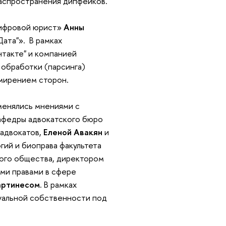
 распространения дипфейков.
Цифровой юрист»
Анны
ата"». В рамках
нтакте" и компанией
 обработки (парсинга)
имирением сторон.
менялись мнениями с
афедры адвокатского бюро
адвокатов,
Еленой Авакян
и
ий и биоправа факультета
кого общества, директором
ми правами в сфере
артинесом
. В рамках
уальной собственности под