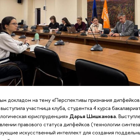
ым докладом на тему «Перспективы признания дипфейков
 выступила участница клуба, студентка 4 курса бакалавриа
ологическая юриспруденция»
Дарья Шишканова
. Выступл
влении правового статуса дипфейков (технологии синтез
зующие искусственный интеллект для создания поддельны