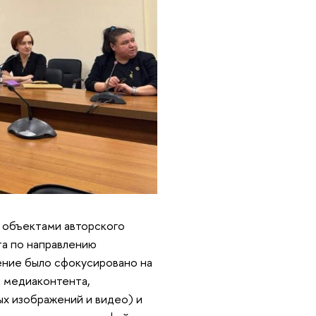
 объектами авторского
та по направлению
ение было сфокусировано на
а медиаконтента,
х изображений и видео) и