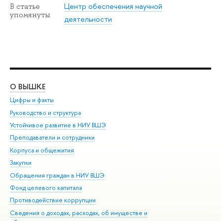
Центр обеспечения научной
В статье
упомянуты
деятельности
О ВЫШКЕ
ОБ
Цифры и факты
Ли
Руководство и структура
Дов
Устойчивое развитие в НИУ ВШЭ
Ол
Преподаватели и сотрудники
При
Корпуса и общежития
Вы
Закупки
При
Обращения граждан в НИУ ВШЭ
Ас
Фонд целевого капитала
До
Противодействие коррупции
Цен
Сведения о доходах, расходах, об имуществе и
Би