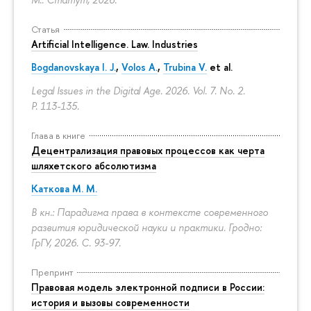
Статья
Artificial Intelligence. Law. Industries
Bogdanovskaya I. J.
,
Volos A.
,
Trubina V.
et al.
Legal Issues in the Digital Age. 2026. Vol. 7. No. 2.
P. 113-135.
Глава в книге
Децентрализация правовых процессов как черта
шляхетского абсолютизма
Каткова М. М.
В кн.: Парадигма права в контексте современного
развития юридической науки и практики. Гродно:
ГрГУ, 2026.
С. 93-97.
Препринт
Правовая модель электронной подписи в России:
история и вызовы современности