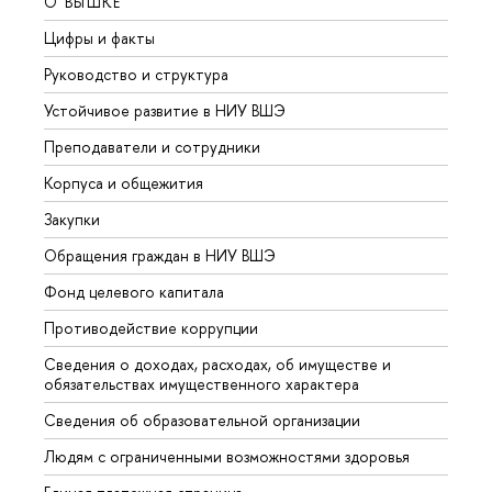
О ВЫШКЕ
ОБР
Цифры и факты
Лице
Руководство и структура
Довуз
Устойчивое развитие в НИУ ВШЭ
Олим
Преподаватели и сотрудники
Прием
Корпуса и общежития
Вышк
Закупки
Прием
Обращения граждан в НИУ ВШЭ
Аспир
Фонд целевого капитала
Допол
Противодействие коррупции
Центр
Сведения о доходах, расходах, об имуществе и
Бизне
обязательствах имущественного характера
Образ
Сведения об образовательной организации
Обрат
Людям с ограниченными возможностями здоровья