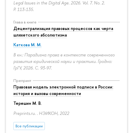
Legal Issues in the Digital Age. 2026. Vol. 7. No. 2.
P. 113-135.
Глава в книге
Децентрализация правовых процессов как черта
шляхетского абсолютизма
Каткова М. М.
кн.: Парадигма права в контексте современного
развития юридической науки и практики. Гродно:
ГрГУ, 2026.
С. 93-97.
Препринт
Правовая модель электронной подписи в России:
история и вызовы современности
Терешин М. В.
Preprints.ru. . НЭИКОН, 2022
се публикации