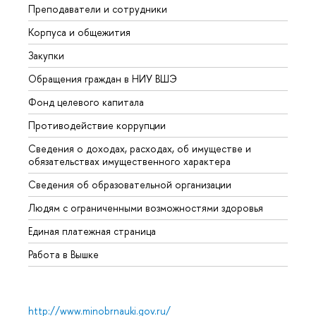
Преподаватели и сотрудники
Прием
Корпуса и общежития
ышка
Закупки
Прием
Обращения граждан в НИУ ВШЭ
Аспир
Фонд целевого капитала
Допол
Противодействие коррупции
Центр
Сведения о доходах, расходах, об имуществе и
Бизне
обязательствах имущественного характера
Образ
Сведения об образовательной организации
Обрат
Людям с ограниченными возможностями здоровья
Единая платежная страница
Работа в Вышке
http://www.minobrnauki.gov.ru/