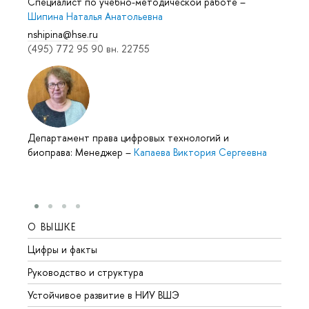
Специалист по учебно-методической работе
–
Шипина Наталья Анатольевна
nshipina@hse.ru
(495) 772 95 90 вн. 22755
Департамент права цифровых технологий и
иоправа: Менеджер
–
Капаева Виктория Сергеевна
О ВЫШКЕ
ОБР
Цифры и факты
Лице
Руководство и структура
Довуз
Устойчивое развитие в НИУ ВШЭ
Олим