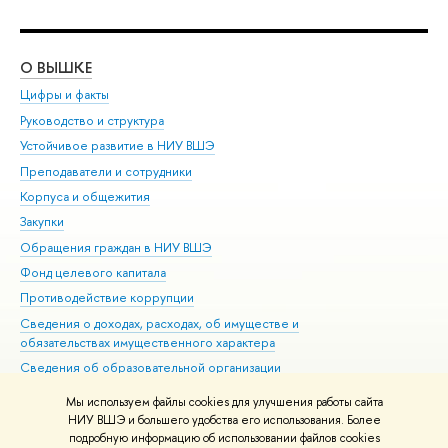
О ВЫШКЕ
ОБ
Цифры и факты
Ли
Руководство и структура
Дов
Устойчивое развитие в НИУ ВШЭ
Ол
Преподаватели и сотрудники
При
Корпуса и общежития
Вы
Закупки
При
Обращения граждан в НИУ ВШЭ
Ас
Фонд целевого капитала
До
Противодействие коррупции
Цен
Сведения о доходах, расходах, об имуществе и
Би
обязательствах имущественного характера
Об
Сведения об образовательной организации
Обр
Людям с ограниченными возможностями здоровья
Мы используем файлы cookies для улучшения работы сайта
Единая платежная страница
НИУ ВШЭ и большего удобства его использования. Более
подробную информацию об использовании файлов cookies
Работа в Вышке