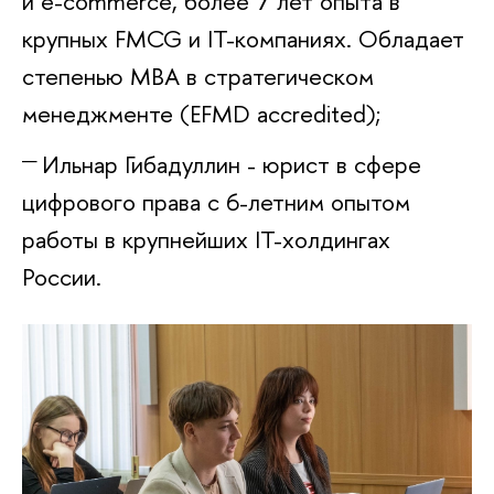
и e-commerce, более 7 лет опыта в
крупных FMCG и IT-компаниях. Обладает
степенью MBA в стратегическом
менеджменте (EFMD accredited);
Ильнар Гибадуллин - юрист в сфере
цифрового права с 6-летним опытом
работы в крупнейших IT-холдингах
России.