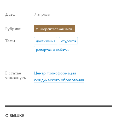
7 апреля
Дата
Рубрики
Университетская жизнь
Темы
достижения
студенты
репортаж о событии
Центр трансформации
В статье
упомянуты
юридического образования
О ВЫШКЕ
ОБ