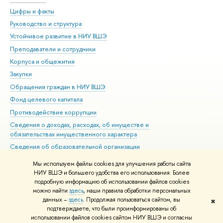
Цифры и факты
Ли
Руководство и структура
Дов
Устойчивое развитие в НИУ ВШЭ
Ол
Преподаватели и сотрудники
При
Корпуса и общежития
Вы
Закупки
При
Обращения граждан в НИУ ВШЭ
Ас
Фонд целевого капитала
До
Противодействие коррупции
Цен
Сведения о доходах, расходах, об имуществе и
Би
обязательствах имущественного характера
Об
Сведения об образовательной организации
Обр
Людям с ограниченными возможностями здоровья
Мы используем файлы cookies для улучшения работы сайта
Единая платежная страница
НИУ ВШЭ и большего удобства его использования. Более
подробную информацию об использовании файлов cookies
Работа в Вышке
можно найти
здесь
, наши правила обработки персональных
данных –
здесь
. Продолжая пользоваться сайтом, вы
✖
Редактору
подтверждаете, что были проинформированы об
© НИУ ВШЭ 1993–2026
Адреса и контакты
Условия использования
использовании файлов cookies сайтом НИУ ВШЭ и согласны