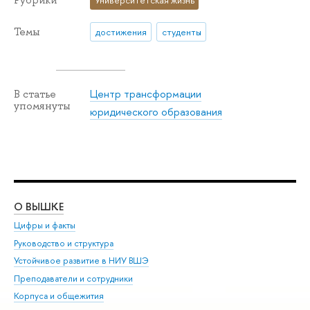
Темы
достижения
студенты
Центр трансформации
В статье
упомянуты
юридического образования
О ВЫШКЕ
ОБ
Цифры и факты
Ли
Руководство и структура
Дов
Устойчивое развитие в НИУ ВШЭ
Ол
Преподаватели и сотрудники
При
Корпуса и общежития
Вы