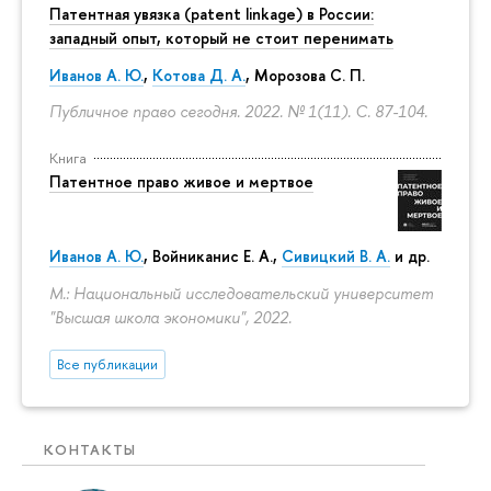
Патентная увязка (patent linkage) в России:
западный опыт, который не стоит перенимать
Иванов А. Ю.
,
Котова Д. А.
,
Морозова С. П.
Публичное право сегодня. 2022. № 1(11).
С. 87-104.
Книга
Патентное право живое и мертвое
Иванов А. Ю.
,
Войниканис Е. А.
,
Сивицкий В. А.
и др.
М.: Национальный исследовательский университет
"Высшая школа экономики", 2022.
Все публикации
КОНТАКТЫ