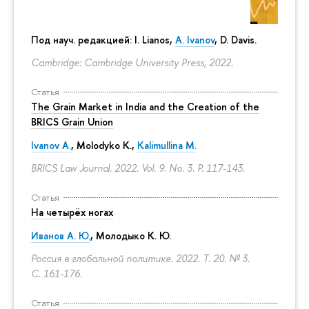
Под науч. редакцией: I. Lianos,
A. Ivanov
, D. Davis.
Cambridge: Cambridge University Press, 2022.
Статья
The Grain Market in India and the Creation of the
BRICS Grain Union
Ivanov A.
,
Molodyko K.
,
Kalimullina M.
BRICS Law Journal. 2022. Vol. 9. No. 3.
P. 117-143.
Статья
На четырёх ногах
Иванов А. Ю.
,
Молодыко К. Ю.
Россия в глобальной политике. 2022. Т. 20. № 3.
С. 161-176.
Статья