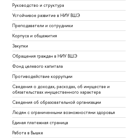
Руководство и структура
Довуз
Устойчивое развитие в НИУ ВШЭ
Олим
Преподаватели и сотрудники
Прием
Корпуса и общежития
Вышк
Закупки
Прием
Обращения граждан в НИУ ВШЭ
Аспир
Фонд целевого капитала
Допол
Противодействие коррупции
Центр
Сведения о доходах, расходах, об имуществе и
Бизне
обязательствах имущественного характера
Образ
Сведения об образовательной организации
Обрат
Людям с ограниченными возможностями здоровья
Единая платежная страница
Работа в Вышке