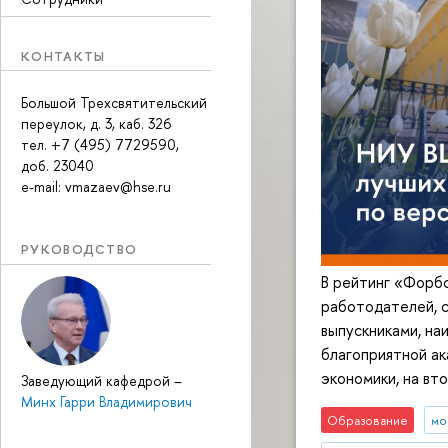
КОНТАКТЫ
Большой Трехсвятительский
переулок, д. 3, каб. 326
тел. +7 (495) 7729590,
доб. 23040
e-mail: vmazaev@hse.ru
РУКОВОДСТВО
В рейтинг «Форбс
работодателей, 
выпускниками, на
благоприятной ак
экономики, на в
Заведующий кафедрой
–
Минх Гарри Владимирович
Образование
мо