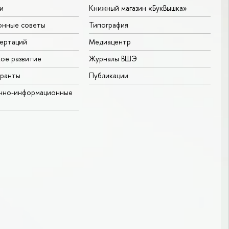
и
Книжный магазин «БукВышка»
онные советы
Типография
ертаций
Медиацентр
ое развитие
Журналы ВШЭ
гранты
Публикации
учно-информационные