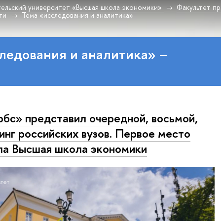
ельский университет «Высшая школа экономики»
Факультет пр
ти
Тема «исследования и аналитика»
ледования и аналитика» –
бс» представил очередной, восьмой,
инг российских вузов. Первое место
ла Высшая школа экономики