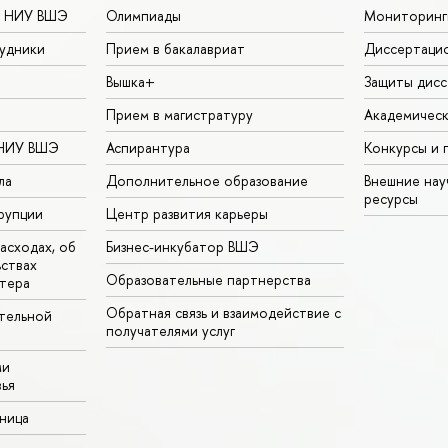
в НИУ ВШЭ
Олимпиады
Мониторинг
удники
Прием в бакалавриат
Диссертаци
Вышка+
Защиты дисс
Прием в магистратуру
Академическ
 НИУ ВШЭ
Аспирантура
Конкурсы и 
ла
Дополнительное образование
Внешние на
ресурсы
рупции
Центр развития карьеры
асходах, об
Бизнес-инкубатор ВШЭ
ьствах
Образовательные партнерства
тера
Обратная связь и взаимодействие с
тельной
получателями услуг
ми
ья
аница