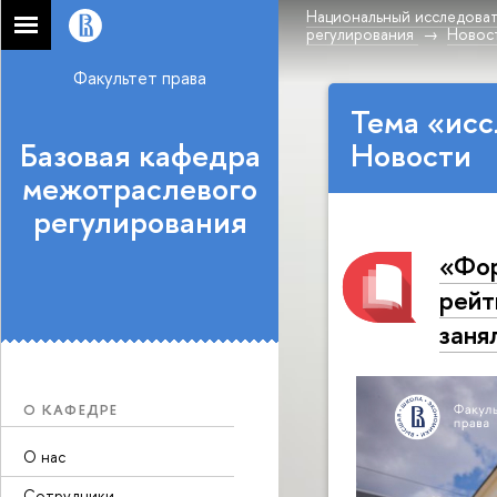
Национальный исследоват
регулирования
Новос
Факультет права
Тема «исс
Базовая кафедра
Новости
межотраслевого
регулирования
«Фор
рейт
заня
О КАФЕДРЕ
О нас
Сотрудники