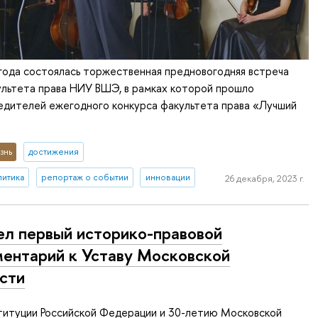
года состоялась торжественная предновогодняя встреча
ультета права НИУ ВШЭ, в рамках которой прошло
едителей ежегодного конкурса факультета права «Лучший
знь
достижения
литика
репортаж о событии
инновации
26 декабря, 2023 г.
л первый историко-правовой
ентарий к Уставу Московской
сти
титуции Российской Федерации и 30-летию Московской