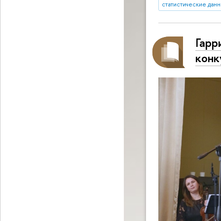
статистические дан
Гарр
конк