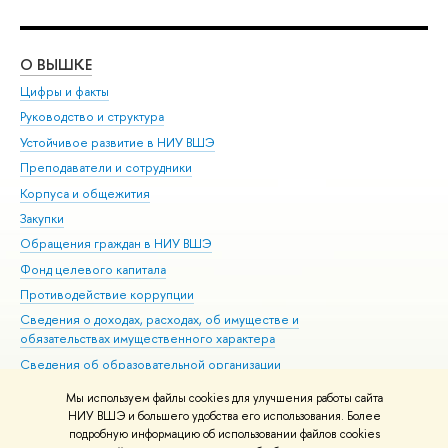
О ВЫШКЕ
ОБ
Цифры и факты
Ли
Руководство и структура
Дов
Устойчивое развитие в НИУ ВШЭ
Ол
Преподаватели и сотрудники
При
Корпуса и общежития
Вы
Закупки
При
Обращения граждан в НИУ ВШЭ
Ас
Фонд целевого капитала
До
Противодействие коррупции
Цен
Сведения о доходах, расходах, об имуществе и
Би
обязательствах имущественного характера
Об
Сведения об образовательной организации
Обр
Людям с ограниченными возможностями здоровья
Мы используем файлы cookies для улучшения работы сайта
Единая платежная страница
НИУ ВШЭ и большего удобства его использования. Более
подробную информацию об использовании файлов cookies
Работа в Вышке