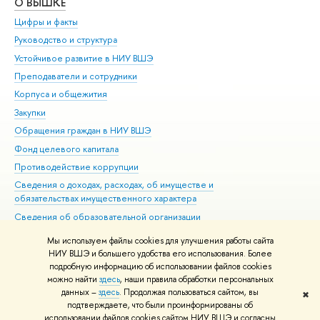
О ВЫШКЕ
ОБ
Цифры и факты
Ли
Руководство и структура
Дов
Устойчивое развитие в НИУ ВШЭ
Ол
Преподаватели и сотрудники
При
Корпуса и общежития
Вы
Закупки
При
Обращения граждан в НИУ ВШЭ
Ас
Фонд целевого капитала
До
Противодействие коррупции
Цен
Сведения о доходах, расходах, об имуществе и
Би
обязательствах имущественного характера
Об
Сведения об образовательной организации
Обр
Людям с ограниченными возможностями здоровья
Мы используем файлы cookies для улучшения работы сайта
Единая платежная страница
НИУ ВШЭ и большего удобства его использования. Более
подробную информацию об использовании файлов cookies
Работа в Вышке
можно найти
здесь
, наши правила обработки персональных
данных –
здесь
. Продолжая пользоваться сайтом, вы
✖
Редактору
подтверждаете, что были проинформированы об
© НИУ ВШЭ 1993–2026
Адреса и контакты
Условия использования
использовании файлов cookies сайтом НИУ ВШЭ и согласны