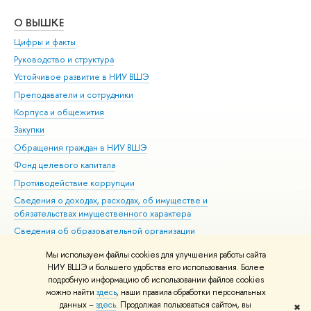
О ВЫШКЕ
ОБ
Цифры и факты
Ли
Руководство и структура
Дов
Устойчивое развитие в НИУ ВШЭ
Ол
Преподаватели и сотрудники
При
Корпуса и общежития
Вы
Закупки
При
Обращения граждан в НИУ ВШЭ
Ас
Фонд целевого капитала
До
Противодействие коррупции
Цен
Сведения о доходах, расходах, об имуществе и
Би
обязательствах имущественного характера
Об
Сведения об образовательной организации
Обр
Людям с ограниченными возможностями здоровья
Мы используем файлы cookies для улучшения работы сайта
Единая платежная страница
НИУ ВШЭ и большего удобства его использования. Более
подробную информацию об использовании файлов cookies
Работа в Вышке
можно найти
здесь
, наши правила обработки персональных
данных –
здесь
. Продолжая пользоваться сайтом, вы
✖