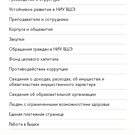
Устойчивое развитие в НИУ ВШЭ
О
Преподаватели и сотрудники
П
Корпуса и общежития
В
Закупки
П
Обращения граждан в НИУ ВШЭ
А
Фонд целевого капитала
Д
Противодействие коррупции
Ц
Сведения о доходах, расходах, об имуществе и
Б
обязательствах имущественного характера
О
Сведения об образовательной организации
О
Людям с ограниченными возможностями здоровья
Единая платежная страница
Работа в Вышке