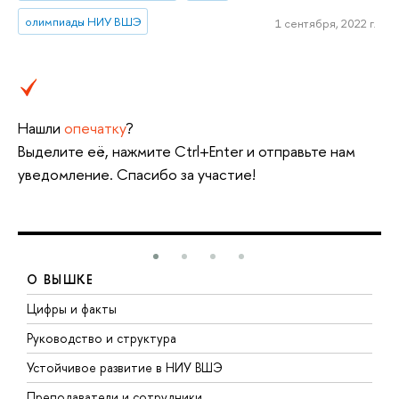
олимпиады НИУ ВШЭ
1 сентября, 2022 г.
Нашли
опечатку
?
Выделите её, нажмите Ctrl+Enter и отправьте нам
уведомление. Спасибо за участие!
О ВЫШКЕ
Цифры и факты
Л
Руководство и структура
Д
Устойчивое развитие в НИУ ВШЭ
О
Преподаватели и сотрудники
П