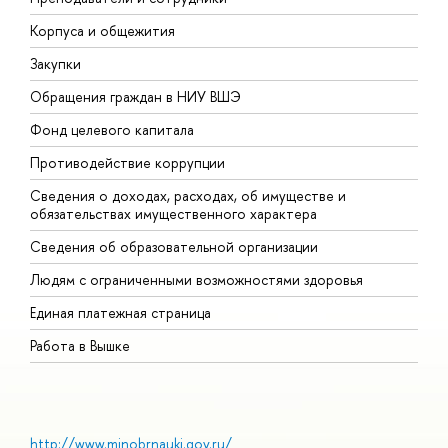
Корпуса и общежития
В
Закупки
П
Обращения граждан в НИУ ВШЭ
А
Фонд целевого капитала
Д
Противодействие коррупции
Ц
Сведения о доходах, расходах, об имуществе и
Б
обязательствах имущественного характера
О
Сведения об образовательной организации
О
Людям с ограниченными возможностями здоровья
Единая платежная страница
Работа в Вышке
http://www.minobrnauki.gov.ru/