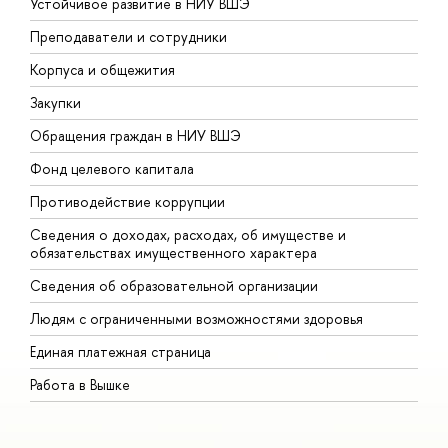
Устойчивое развитие в НИУ ВШЭ
О
Преподаватели и сотрудники
П
Корпуса и общежития
В
Закупки
П
Обращения граждан в НИУ ВШЭ
А
Фонд целевого капитала
Д
Противодействие коррупции
Ц
Сведения о доходах, расходах, об имуществе и
Б
обязательствах имущественного характера
О
Сведения об образовательной организации
О
Людям с ограниченными возможностями здоровья
Единая платежная страница
Работа в Вышке