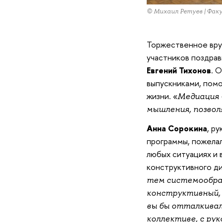
© Михаил Ретуев | Фа
Торжественное вруч
участников поздра
Евгений Тихонов
.
О
выпускниками, помо
жизни. «
Медиация –
мышления, позво
Анна Сорокина
, р
программы, пожела
любых ситуациях и 
конструктивного ди
тем системообра
конструктивный, 
вы бы отталкивали
коллективе, с ру