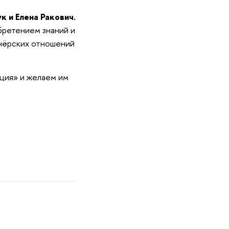
 и Елена Ракович.
бретением знаний и
тнёрских отношений
ция» и желаем им