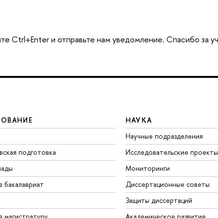
те Ctrl+Enter и отправьте нам уведомление. Спасибо за у
ЗОВАНИЕ
НАУКА
Научные подразделения
вская подготовка
Исследовательские проекты
иады
Мониторинги
в бакалавриат
Диссертационные советы
Защиты диссертаций
в магистратуру
Академическое развитие