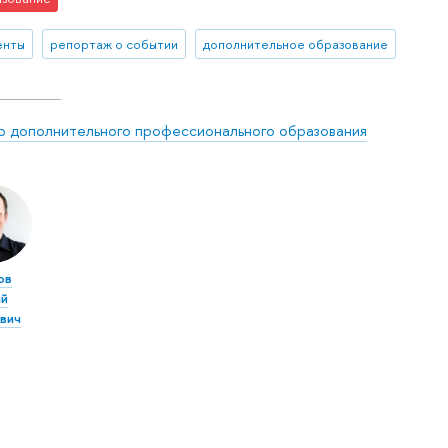
енты
репортаж о событии
дополнительное образование
р дополнительного профессионального образования
ов
ий
вич