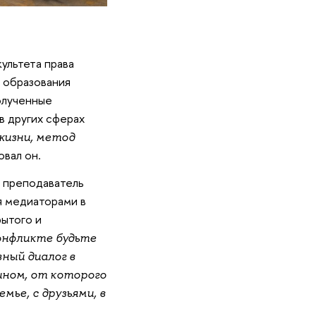
ультета права
 образования
олученные
в других сферах
жизни, метод
вал он.
й преподаватель
я медиаторами в
рытого и
онфликте будьте
ный диалог в
ном, от которого
мье, с друзьями, в