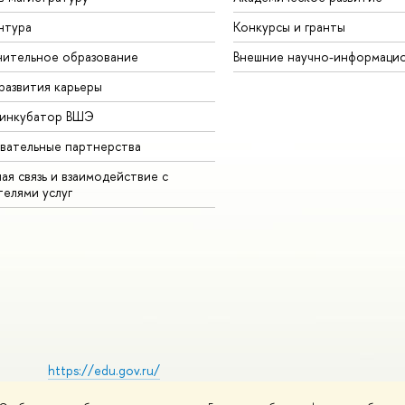
нтура
Конкурсы и гранты
ительное образование
Внешние научно-информаци
развития карьеры
-инкубатор ВШЭ
вательные партнерства
ая связь и взаимодействие с
телями услуг
https://edu.gov.ru/
Министерство просвещения РФ