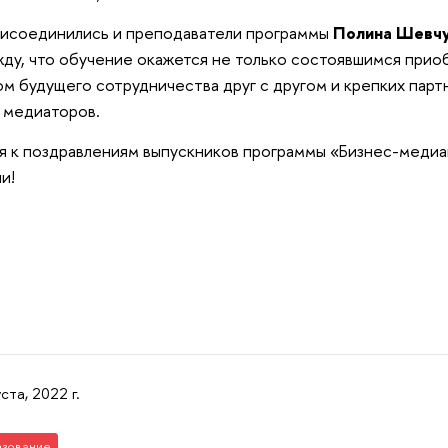
рисоединились и преподаватели программы
Полина Шевчук
ду, что обучение окажется не только состоявшимся прио
лом будущего сотрудничества друг с другом и крепких пар
 медиаторов.
 к поздравлениям выпускников программы «Бизнес-медиа
и!
уста, 2022 г.
зование