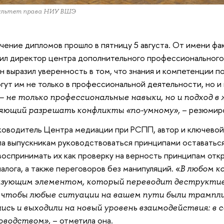
культет права НИУ ВШЭ
ение дипломов прошло в пятницу 5 августа. От имени фак
вил директор центра дополнительного профессионального
н выразил уверенность в том, что знания и компетенции п
гут им не только в профессиональной деятельности, но и 
 не только профессиональные навыки, но и подход в 
– резюмиро
ляющий разрешать конфликты «по-умному»,
уководитель Центра медиации при РСПП, автор и ключево
ла выпускникам руководствоваться принципами оставатьс
воспринимать их как проверку на верность принципам отк
алога, а также переговоров без манипуляций. «
В любом к
зующим элементом, который переводит деструктив
чтобы любые ситуации на вашем пути были трампли
сь и выходили на новый уровень взаимодействия: в се
– отметила она.
ководством»,