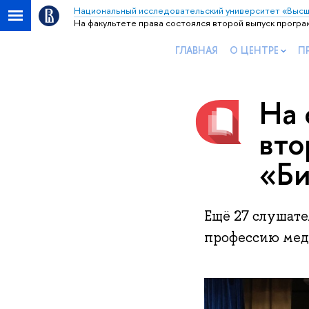
Национальный исследовательский университет «Высш
На факультете права состоялся второй выпуск прогр
ГЛАВНАЯ
О ЦЕНТРЕ
П
На 
вто
«Би
Ещё 27 слушат
профессию мед