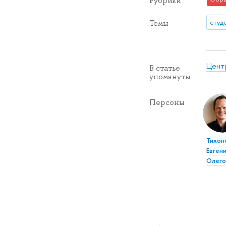
Рубрики
студ
Темы
Цент
В статье
упомянуты
Персоны
Тихон
Евген
Олего