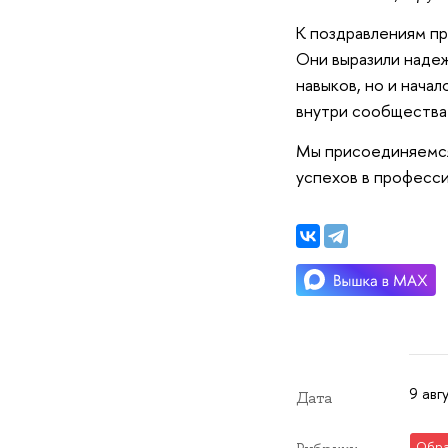
К поздравлениям п
Они выразили надеж
навыков, но и нача
внутри сообщества
Мы присоединяемся
успехов в професси
9 авг
Дата
Обра