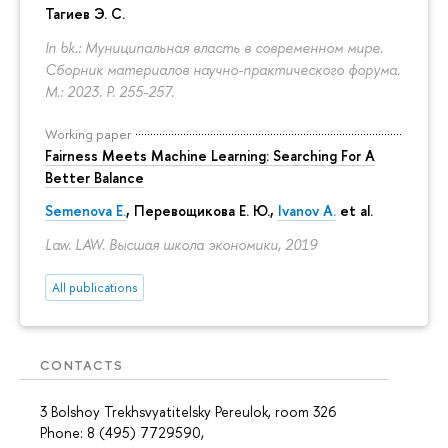
Тагиев Э. С.
In bk.: Муниципальная власть в современном мире.
Сборник материалов научно-практического форума.
M.: 2023.
P. 255-257.
Working paper
Fairness Meets Machine Learning: Searching For A
Better Balance
Semenova E.
,
Перевощикова Е. Ю.
,
Ivanov A.
et al.
Law. LAW. Высшая школа экономики, 2019
All publications
CONTACTS
3 Bolshoy Trekhsvyatitelsky Pereulok, room 326
Phone: 8 (495) 7729590,