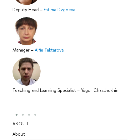
Deputy Head
–
Fatima Dzgoeva
Manager
–
Alfia Taktarova
Teaching and Learning Specialist
–
Yegor Chaschukhin
ABOUT
STUD
About
Admis