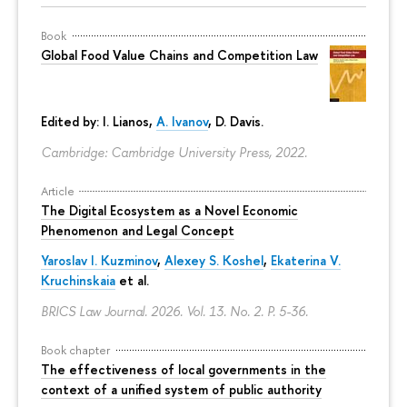
Book
Global Food Value Chains and Competition Law
Edited by: I. Lianos,
A. Ivanov
, D. Davis.
Cambridge: Cambridge University Press, 2022.
Article
The Digital Ecosystem as a Novel Economic
Phenomenon and Legal Concept
Yaroslav I. Kuzminov
,
Alexey S. Koshel
,
Ekaterina V.
Kruchinskaia
et al.
BRICS Law Journal. 2026. Vol. 13. No. 2.
P. 5-36.
Book chapter
The effectiveness of local governments in the
context of a unified system of public authority